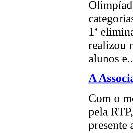
Olimpíada
categoria
1ª elimin
realizou 
alunos e..
A Associ
Com o mo
pela RTP
presente 