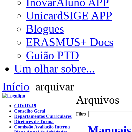
InovarAluno APP
UnicardSIGE APP
Blogues
ERASMUS+ Docs
Guião PTD
Um olhar sobre...
Início
arquivar
Arquivos
COVID-19
Conselho Geral
Filtro
Departamentos Curriculares
Diretores de Turma
Manuais 
Comissão Avaliação Interna