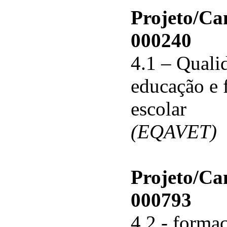
Projeto/C
000240
4.1 – Qualid
educação e 
escolar
(EQAVET)
Projeto/C
000793
4.2 - forma