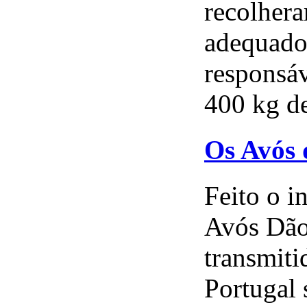
recolhera
adequados
responsáv
400 kg de
Os Avós 
Feito o i
Avós Dão 
transmiti
Portugal