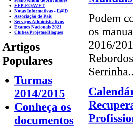
Plano Anual de Atividades
EFP-EQAVET
Notas Informativas - E@D
Podem con
Associação de Pais
Serviços Administrativos
Exames Nacionais 2021
os manuai
Clubes/Projetos/Blogues
2016/201
Artigos
Rebordos
Populares
Serrinha..
Turmas
Calendár
2014/2015
Recupera
Conheça os
Profissio
documentos