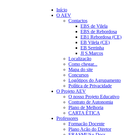
Início
O AEV
Contactos
EBS de Vilela
EBS de Rebordosa
EB1 Rebordosa (CE)
EB Vilela (CE)
EB Serrinha
JI S.Marcos
Localização
Como chegar...
Mapa do site
Concursos
Logótipos do Agrupamento
Política de Privacidade
O Projeto AEV
O nosso Projeto Educativo
Contrato de Autonomia
Plano de Melhoria
CARTA ÉTICA
Professores
Formação Docente
Plano Ação do Diretor
ERASMUS+ Docs