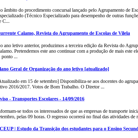
o âmbito do procedimento concursal lançado pelo Agrupamento de Esco
specializado (Técnico Especializado para desempenho de outras funções
e C...
urrente Calamo, Revista do Agrupamento de Escolas de Vilela
o ano letivo anterior, produzimos a terceira edição da Revista do Agru
alamo. Pretendemos este ano continuar com a produção de mais este el
 ponto ...
lano Geral de Organização do ano letivo [atualizado]
Atualizado em 15 de setembro] Disponibiliza-se aos docentes do agru
etivo 2016/2017. Votos de Bom Trabalho. O Diretor ...
viso - Transportes Escolares - 14/09/2016
nformam-se todos os interessados de que as empresas de transporte inici
etembro, pelas 09 horas. O regresso ocorrerá no final das atividades de r
CEUP | Estudo da Transição dos estudantes para o Ensino Secund