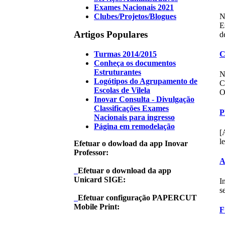
Exames Nacionais 2021
N
Clubes/Projetos/Blogues
E
Artigos Populares
d
Turmas 2014/2015
C
Conheça os documentos
Estruturantes
N
Logótipos do Agrupamento de
C
Escolas de Vilela
O
Inovar Consulta - Divulgação
Classificações Exames
P
Nacionais para ingresso
Página em remodelação
[
l
Efetuar o dowload da app Inovar
Professor:
A
Efetuar o download da app
Unicard SIGE:
I
s
Efetuar configuração PAPERCUT
Mobile Print:
F