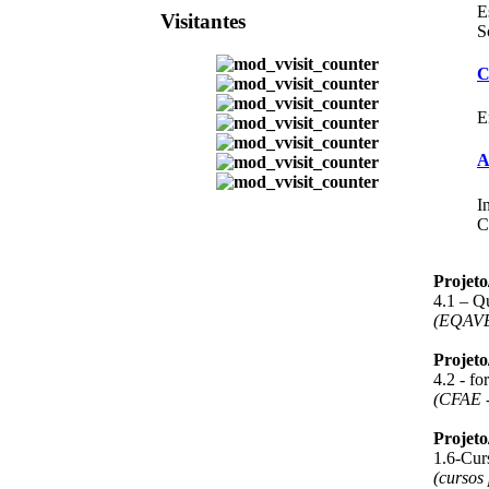
E
Visitantes
S
C
E
A
I
C
Projet
4.1 – Q
(EQAV
Projet
4.2 - f
(CFAE -
Projet
1.6-Curs
(cursos