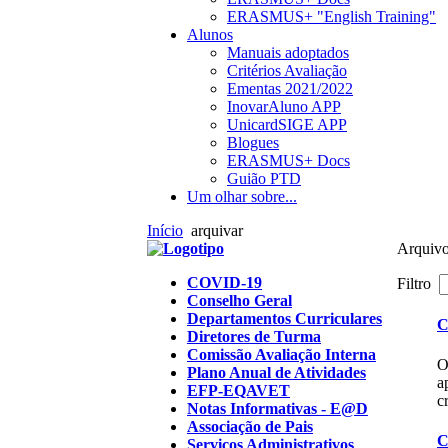
ERASMUS+ "English Training"
Alunos
Manuais adoptados
Critérios Avaliação
Ementas 2021/2022
InovarAluno APP
UnicardSIGE APP
Blogues
ERASMUS+ Docs
Guião PTD
Um olhar sobre...
Início
arquivar
Arquiv
COVID-19
Filtro
Conselho Geral
Departamentos Curriculares
C
Diretores de Turma
Comissão Avaliação Interna
O
Plano Anual de Atividades
a
EFP-EQAVET
c
Notas Informativas - E@D
Associação de Pais
C
Serviços Administrativos