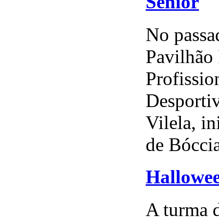
Sénior
No passa
Pavilhão
Profissio
Desporti
Vilela, i
de Bóccia
Hallowee
A turma 