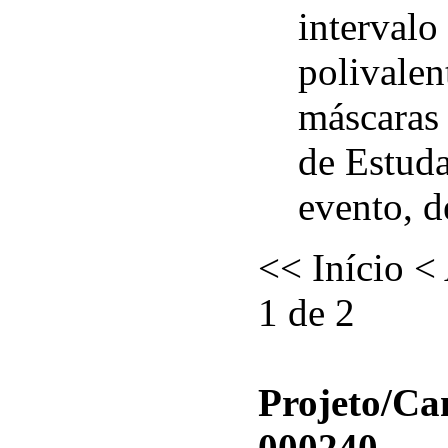
intervalo
polivalen
máscaras
de Estuda
evento, d
<<
Início
<
1 de 2
Projeto/C
000240