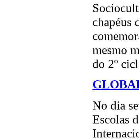
Sociocul
chapéus d
comemora
mesmo mê
do 2º cic
GLOBAL
No dia s
Escolas 
Internaci