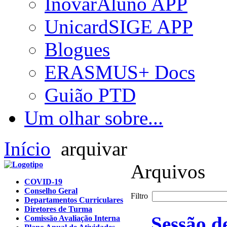
InovarAluno APP
UnicardSIGE APP
Blogues
ERASMUS+ Docs
Guião PTD
Um olhar sobre...
Início
arquivar
Arquivos
COVID-19
Conselho Geral
Filtro
Departamentos Curriculares
Diretores de Turma
Sessão d
Comissão Avaliação Interna