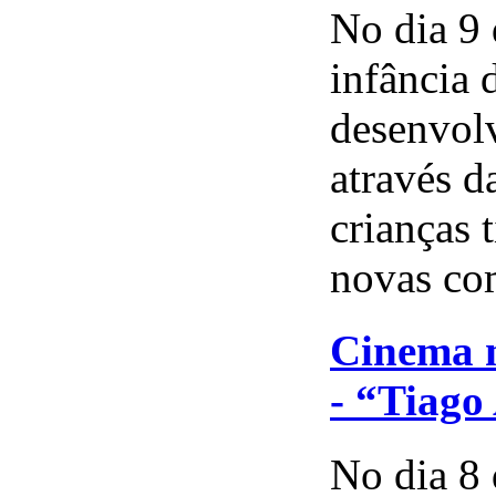
No dia 9 
infância 
desenvol
através d
crianças 
novas com
Cinema n
- “Tiag
No dia 8 