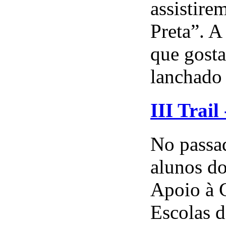
assistire
Preta”. A
que gosta
lanchado 
III Trai
No passa
alunos do
Apoio à 
Escolas d