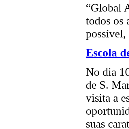
“Global A
todos os 
possível, 
Escola d
No dia 1
de S. Mar
visita a 
oportunid
suas carat