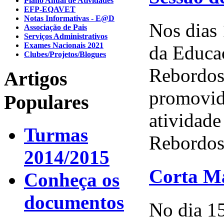
Plano Anual de Atividades
EFP-EQAVET
Notas Informativas - E@D
Nos dias 
Associação de Pais
Serviços Administrativos
Exames Nacionais 2021
da Educaç
Clubes/Projetos/Blogues
Rebordosa
Artigos
promovida
Populares
atividade
Turmas
Rebordosa
2014/2015
Corta Ma
Conheça os
documentos
No dia 1