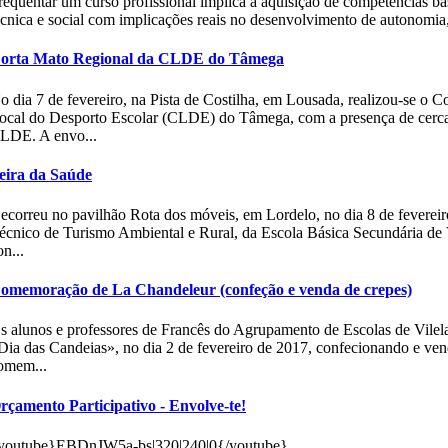
requentar um curso profissional implica a aquisição de competências bá
écnica e social com implicações reais no desenvolvimento de autonomia, 
orta Mato Regional da CLDE do Tâmega
o dia 7 de fevereiro, na Pista de Costilha, em Lousada, realizou-se o
ocal do Desporto Escolar (CLDE) do Tâmega, com a presença de cerca d
LDE. A envo...
eira da Saúde
ecorreu no pavilhão Rota dos móveis, em Lordelo, no dia 8 de fevereir
écnico de Turismo Ambiental e Rural, da Escola Básica Secundária de 
on...
omemoração de La Chandeleur (confeção e venda de crepes)
s alunos e professores de Francês do Agrupamento de Escolas de Vile
Dia das Candeias», no dia 2 de fevereiro de 2017, confecionando e vend
omem...
rçamento Participativo - Envolve-te!
youtube}EBDnJW5a-bs|320|240|0{/youtube} ...