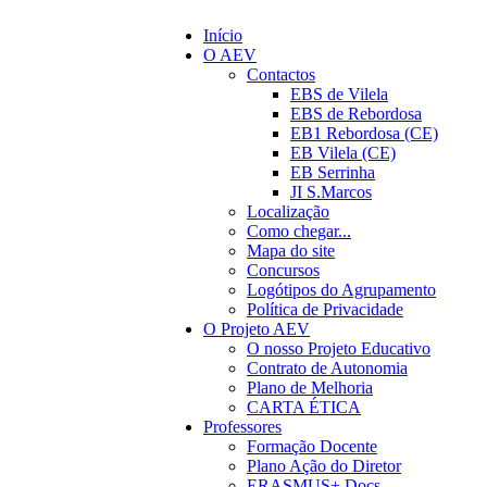
Início
O AEV
Contactos
EBS de Vilela
EBS de Rebordosa
EB1 Rebordosa (CE)
EB Vilela (CE)
EB Serrinha
JI S.Marcos
Localização
Como chegar...
Mapa do site
Concursos
Logótipos do Agrupamento
Política de Privacidade
O Projeto AEV
O nosso Projeto Educativo
Contrato de Autonomia
Plano de Melhoria
CARTA ÉTICA
Professores
Formação Docente
Plano Ação do Diretor
ERASMUS+ Docs