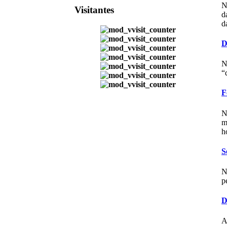
N
Visitantes
d
d
D
N
“
F
N
m
h
S
N
p
D
A