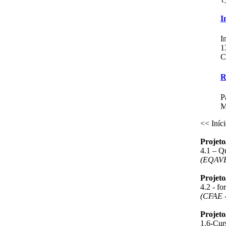
I
I
1
C
R
P
M
<<
Iníc
Projet
4.1 – Q
(EQAV
Projet
4.2 - f
(CFAE -
Projet
1.6-Curs