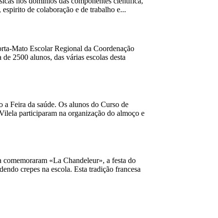
sicas nos domínios das componentes científica,
espirito de colaboração e de trabalho e...
 Corta-Mato Escolar Regional da Coordenação
e 2500 alunos, das várias escolas desta
o a Feira da saúde. Os alunos do Curso de
Vilela participaram na organização do almoço e
la comemoraram «La Chandeleur», a festa do
endo crepes na escola. Esta tradição francesa