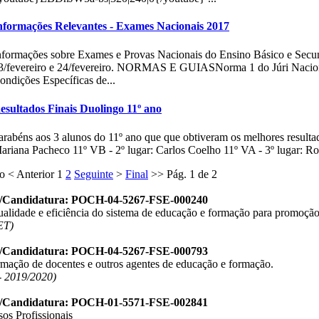
nformações Relevantes - Exames Nacionais 2017
nformações sobre Exames e Provas Nacionais do Ensino Básico e Secund
3/fevereiro e 24/fevereiro. NORMAS E GUIASNorma 1 do Júri Nacio
ondições Específicas de...
esultados Finais Duolingo 11º ano
arabéns aos 3 alunos do 11º ano que que obtiveram os melhores resulta
ariana Pacheco 11º VB - 2º lugar: Carlos Coelho 11º VA - 3º lugar: 
io
<
Anterior
1
2
Seguinte
>
Final
>>
Pág. 1 de 2
o/Candidatura: POCH-04-5267-FSE-000240
ualidade e eficiência do sistema de educação e formação para promoção
ET)
o/Candidatura: POCH-04-5267-FSE-000793
ormação de docentes e outros agentes de educação e formação.
 2019/2020)
o/Candidatura: POCH-01-5571-FSE-002841
os Profissionais