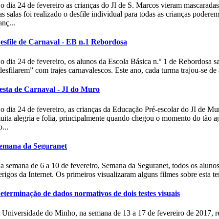
o dia 24 de fevereiro as crianças do JI de S. Marcos vieram mascarad
as salas foi realizado o desfile individual para todas as crianças podere
anç...
esfile de Carnaval - EB n.1 Rebordosa
o dia 24 de fevereiro, os alunos da Escola Básica n.º 1 de Rebordosa sa
desfilarem” com trajes carnavalescos. Este ano, cada turma trajou-se d
esta de Carnaval - JI do Muro
o dia 24 de fevereiro, as crianças da Educação Pré-escolar do JI de 
uita alegria e folia, principalmente quando chegou o momento do tão ag
o...
emana da Seguranet
a semana de 6 a 10 de fevereiro, Semana da Seguranet, todos os alunos
erigos da Internet. Os primeiros visualizaram alguns filmes sobre esta te
eterminação de dados normativos de dois testes visuais
 Universidade do Minho, na semana de 13 a 17 de fevereiro de 2017, r