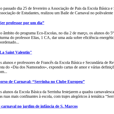
o passado dia 25 de fevereiro a Associação de Pais da Escola Básica 
ssociação de Estudantes, realizou um Baile de Carnaval no polivalente d
Ser professor por um dia”
o âmbito do programa Eco-Escolas, no dia 2 de março, os alunos do 5
 turma do professor Elias, 1 CA, dar uma aula sobre eficiência energé
oordenado...
La Saint Valentin"
s alunos e professores de Francês da Escola Básica e Secundária de 
esta do «Dia dos Namorados», expondo cartas de amor e várias definiçõ
om...
orso de Carnaval: “Serrinha no Clube Europeu”
s alunos da Escola Básica da Serrinha festejarem a quadra carnavalesca,
as ruas mais confinantes à escola, com trajes alegóricos à temática “Ser
 carnaval no jardim de infância de S. Marcos