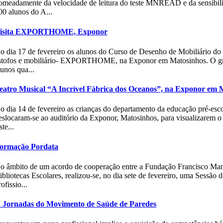
omeadamente da velocidade de leitura do teste MNREAD e da sensibili
00 alunos do A...
isita EXPORTHOME, Exponor
o dia 17 de fevereiro os alunos do Curso de Desenho de Mobiliário do 1
stofos e mobiliário- EXPORTHOME, na Exponor em Matosinhos. O grand
lunos qua...
eatro Musical “A Incrível Fábrica dos Oceanos”, na Exponor em 
o dia 14 de fevereiro as crianças do departamento da educação pré-esc
eslocaram-se ao auditório da Exponor, Matosinhos, para visualizarem o
ste...
ormação Pordata
o âmbito de um acordo de cooperação entre a Fundação Francisco Man
ibliotecas Escolares, realizou-se, no dia sete de fevereiro, uma Sessã
ofissio...
I Jornadas do Movimento de Saúde de Paredes