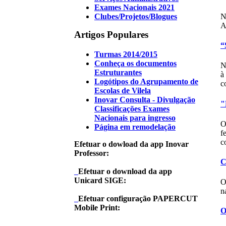
Exames Nacionais 2021
N
Clubes/Projetos/Blogues
A
Artigos Populares
“
Turmas 2014/2015
Conheça os documentos
N
Estruturantes
à
Logótipos do Agrupamento de
c
Escolas de Vilela
Inovar Consulta - Divulgação
"
Classificações Exames
Nacionais para ingresso
O
Página em remodelação
f
c
Efetuar o dowload da app Inovar
Professor:
C
Efetuar o download da app
Unicard SIGE:
O
n
Efetuar configuração PAPERCUT
Mobile Print:
O