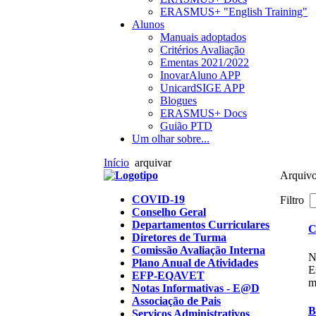
ERASMUS+ "English Training"
Alunos
Manuais adoptados
Critérios Avaliação
Ementas 2021/2022
InovarAluno APP
UnicardSIGE APP
Blogues
ERASMUS+ Docs
Guião PTD
Um olhar sobre...
Início
arquivar
Arquiv
COVID-19
Filtro
Conselho Geral
Departamentos Curriculares
C
Diretores de Turma
Comissão Avaliação Interna
N
Plano Anual de Atividades
E
EFP-EQAVET
m
Notas Informativas - E@D
Associação de Pais
B
Serviços Administrativos