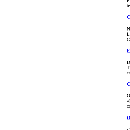
F
t
C
N
L
C
F
D
T
c
C
O
«
c
O
{