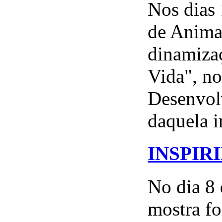
Nos dias 
de Animad
dinamiza
Vida", no
Desenvol
daquela in
INSPIR
No dia 8
mostra fo