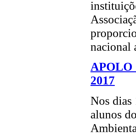
instituiç
Associaçã
proporcio
nacional a
APOLO G
2017
Nos dias 
alunos d
Ambienta