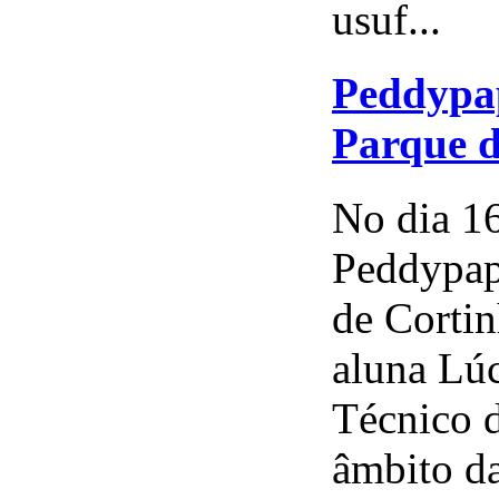
usuf...
Peddypap
Parque d
No dia 16
Peddypap
de Corti
aluna Lú
Técnico 
âmbito da