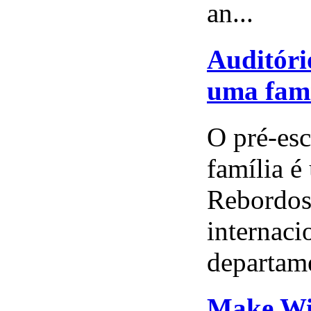
an...
Auditóri
uma famí
O pré-es
família é
Rebordos
internaci
departame
Make Wis