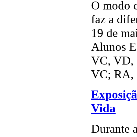
O modo c
faz a dif
19 de ma
Alunos E
VC, VD, 
VC; RA, 
Exposiçã
Vida
Durante 