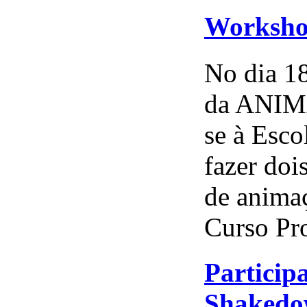
Worksho
No dia 18
da ANIMA
se à Esco
fazer doi
de anima
Curso Pro
Particip
Shakedo