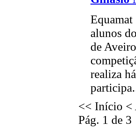
Equamat 
alunos do
de Aveiro
competiç
realiza h
participa.
<<
Início
<
Pág. 1 de 3