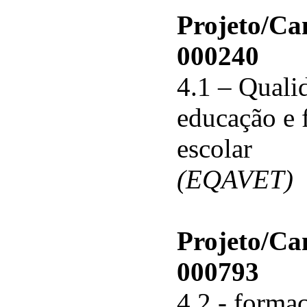
Projeto/C
000240
4.1 – Qualid
educação e 
escolar
(EQAVET)
Projeto/C
000793
4.2 - forma