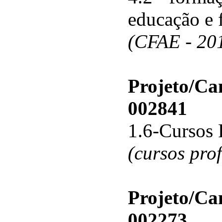
educação e 
(CFAE - 20
Projeto/C
002841
1.6-Cursos 
(cursos pro
Projeto/C
002273