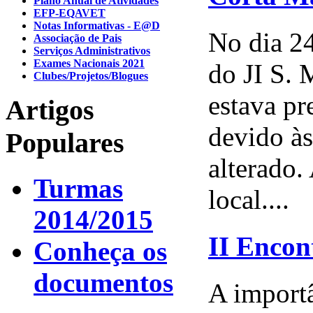
Plano Anual de Atividades
EFP-EQAVET
Notas Informativas - E@D
No dia 24
Associação de Pais
Serviços Administrativos
Exames Nacionais 2021
do JI S. 
Clubes/Projetos/Blogues
estava pr
Artigos
devido às
Populares
alterado.
Turmas
local....
2014/2015
II Encon
Conheça os
documentos
A importâ