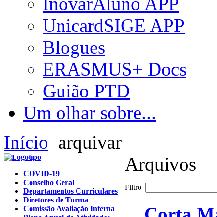
InovarAluno APP
UnicardSIGE APP
Blogues
ERASMUS+ Docs
Guião PTD
Um olhar sobre...
Início
arquivar
Arquivos
COVID-19
Conselho Geral
Filtro
Departamentos Curriculares
Diretores de Turma
Corta Ma
Comissão Avaliação Interna