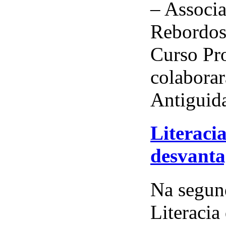
– Associ
Rebordosa
Curso Pro
colabora
Antiguida
Literaci
desvant
Na segun
Literacia