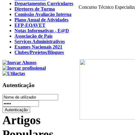
Departamentos Curriculares
Concurso Técnico Especializa
Diretores de Turma
Comissão Avaliação Interna
Plano Anual de Atividades
EFP-EQAVET
Notas Informativas - E@D
Associação de Pais
Serviços Administrativos
Exames Nacionais 2021
Clubes/Projetos/Blogues
Autenticação
Artigos
Populares