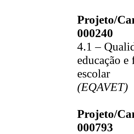
Projeto/C
000240
4.1 – Qualid
educação e 
escolar
(EQAVET)
Projeto/C
000793