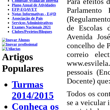
Para efeitos
Comissão Avaliação Interna
Plano Anual de Atividades
Parlamento
EFP-EQAVET
Notas Informativas - E@D
(Regulamento
Associação de Pais
Serviços Administrativos
de Escolas 
Exames Nacionais 2021
Clubes/Projetos/Blogues
Avenida José
concelho de P
correio ele
Artigos
www.esvilela
Populares
pessoais (En
Docente) que
Turmas
Todos os cont
2014/2015
se a veicular
Conheça os