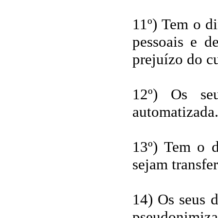
11º) Tem o di
pessoais e de
prejuízo do c
12º) Os seu
automatizada
13º) Tem o di
sejam transfer
14) Os seus d
pseudonimiza