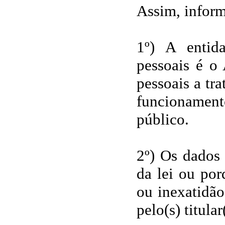
Assim, infor
1º) A entid
pessoais é o
pessoais a tra
funcionament
público.
2º) Os dados 
da lei ou po
ou inexatidão
pelo(s) titula