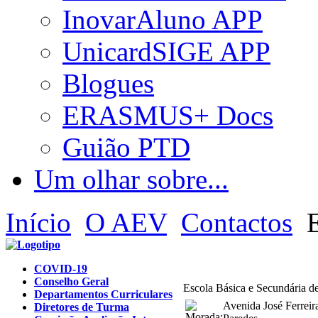
InovarAluno APP
UnicardSIGE APP
Blogues
ERASMUS+ Docs
Guião PTD
Um olhar sobre...
Início
O AEV
Contactos
E
COVID-19
Conselho Geral
Escola Básica e Secundária de
Departamentos Curriculares
Avenida José Ferreir
Diretores de Turma