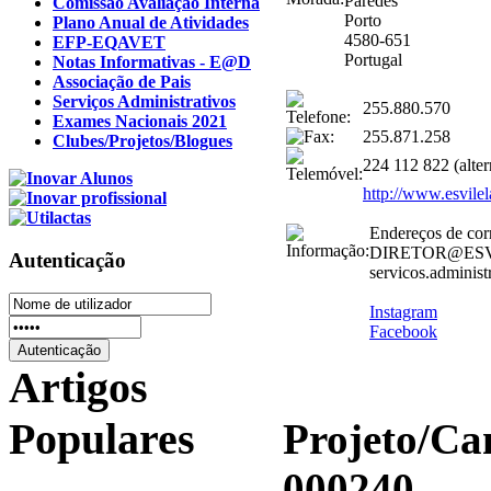
Paredes
Comissão Avaliação Interna
Porto
Plano Anual de Atividades
4580-651
EFP-EQAVET
Portugal
Notas Informativas - E@D
Associação de Pais
Serviços Administrativos
255.880.570
Exames Nacionais 2021
255.871.258
Clubes/Projetos/Blogues
224 112 822 (alte
http://www.esvilel
Endereços de corr
DIRETOR@ESV
Autenticação
servicos.administ
Instagram
Facebook
Artigos
Populares
Projeto/C
000240