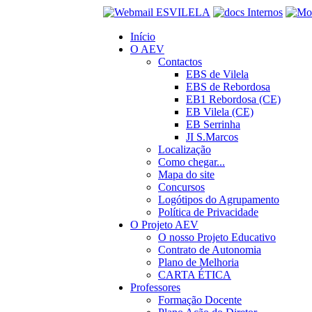
Início
O AEV
Contactos
EBS de Vilela
EBS de Rebordosa
EB1 Rebordosa (CE)
EB Vilela (CE)
EB Serrinha
JI S.Marcos
Localização
Como chegar...
Mapa do site
Concursos
Logótipos do Agrupamento
Política de Privacidade
O Projeto AEV
O nosso Projeto Educativo
Contrato de Autonomia
Plano de Melhoria
CARTA ÉTICA
Professores
Formação Docente