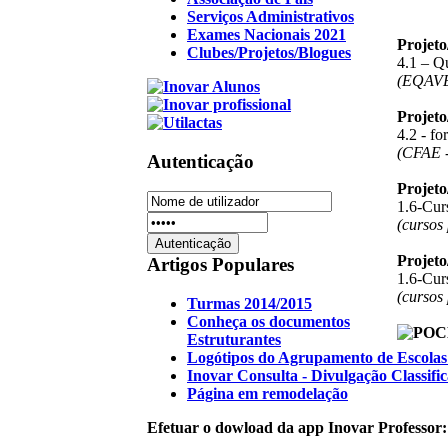
Serviços Administrativos
Exames Nacionais 2021
Projet
Clubes/Projetos/Blogues
4.1 – Q
(EQAV
Projet
4.2 - f
(CFAE -
Autenticação
Projet
1.6-Curs
(cursos
Projet
Artigos Populares
1.6-Curs
(cursos
Turmas 2014/2015
Conheça os documentos
Estruturantes
Logótipos do Agrupamento de Escolas 
Inovar Consulta - Divulgação Classifi
Página em remodelação
Efetuar o dowload da app Inovar Professor: