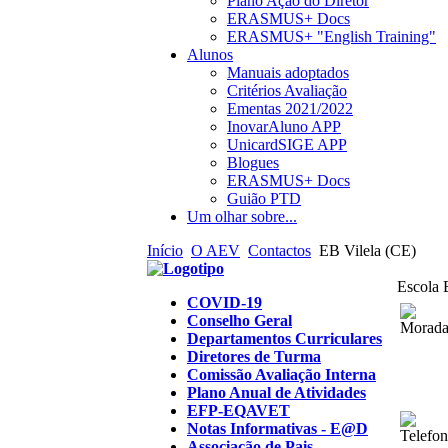
Plano Ação do Diretor
ERASMUS+ Docs
ERASMUS+ "English Training"
Alunos
Manuais adoptados
Critérios Avaliação
Ementas 2021/2022
InovarAluno APP
UnicardSIGE APP
Blogues
ERASMUS+ Docs
Guião PTD
Um olhar sobre...
Início
O AEV
Contactos
EB Vilela (CE)
Escola 
COVID-19
Conselho Geral
Departamentos Curriculares
Diretores de Turma
Comissão Avaliação Interna
Plano Anual de Atividades
EFP-EQAVET
Notas Informativas - E@D
Associação de Pais