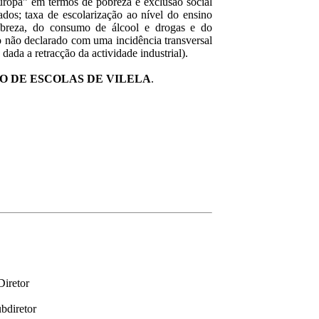
ropa” em termos de pobreza e exclusão social
ados; taxa de escolarização ao nível do ensino
obreza, do consumo de álcool e drogas e do
ho não declarado com uma incidência transversal
dada a retracção da actividade industrial).
 DE ESCOLAS DE VILELA
.
iretor
bdiretor