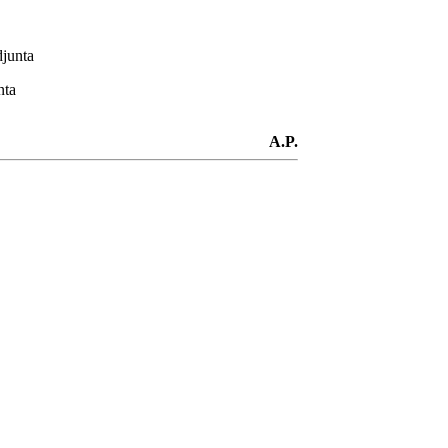
junta
nta
A.P.