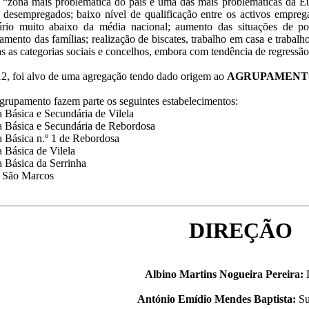
“zona mais problemática do país e uma das mais problemáticas da Eu
 desempregados; baixo nível de qualificação entre os activos empreg
ário muito abaixo da média nacional; aumento das situações de p
amento das famílias; realização de biscates, trabalho em casa e trabal
s as categorias sociais e concelhos, embora com tendência de regressão 
, foi alvo de uma agregação tendo dado origem ao
AGRUPAMENTO
grupamento fazem parte os seguintes estabelecimentos:
a Básica e Secundária de Vilela
a Básica e Secundária de Rebordosa
a Básica n.º 1 de Rebordosa
a Básica de Vilela
a Básica da Serrinha
de São Marcos
DIREÇÃO
Albino Martins Nogueira Pereira:
D
António Emídio Mendes Baptista:
Su