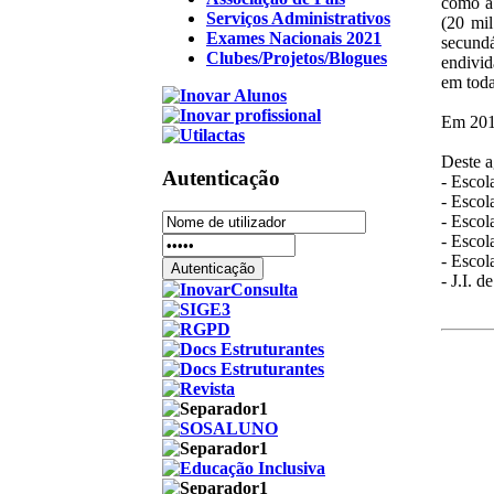
como a 
Serviços Administrativos
(20 mil
Exames Nacionais 2021
secund
Clubes/Projetos/Blogues
endivid
em toda
Em 2012
Deste a
Autenticação
- Escol
- Escol
- Escol
- Escol
- Escol
- J.I. 