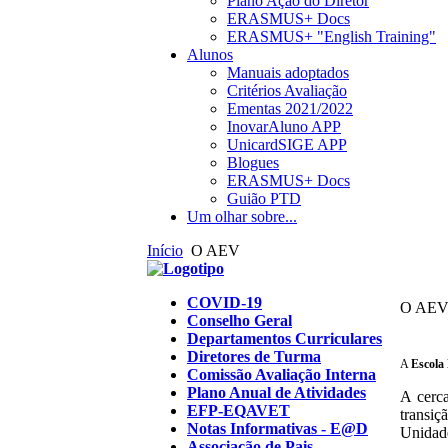
Plano Ação do Diretor
ERASMUS+ Docs
ERASMUS+ "English Training"
Alunos
Manuais adoptados
Critérios Avaliação
Ementas 2021/2022
InovarAluno APP
UnicardSIGE APP
Blogues
ERASMUS+ Docs
Guião PTD
Um olhar sobre...
Início
O AEV
COVID-19
O AEV.
Conselho Geral
Departamentos Curriculares
Diretores de Turma
A
Escola 
Comissão Avaliação Interna
Plano Anual de Atividades
A cerca
EFP-EQAVET
transi
Notas Informativas - E@D
Unidade
Associação de Pais