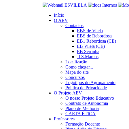
Início
O AEV
Contactos
EBS de Vilela
EBS de Rebordosa
EB1 Rebordosa (CE)
EB Vilela (CE)
EB Serrinha
JI S.Marcos
Localização
Como chegar...
Mapa do site
Concursos
Logótipos do Agrupamento
Política de Privacidade
O Projeto AEV
O nosso Projeto Educativo
Contrato de Autonomia
Plano de Melhoria
CARTA ÉTICA
Professores
Formação Docente