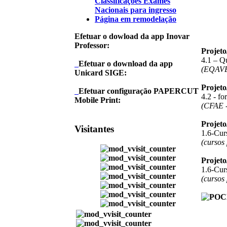
Classificações Exames
Nacionais para ingresso
Página em remodelação
Efetuar o dowload da app Inovar
Professor:
Projet
4.1 – Q
Efetuar o download da app
(EQAV
Unicard SIGE:
Projet
Efetuar configuração PAPERCUT
4.2 - f
Mobile Print:
(CFAE -
Projet
Visitantes
1.6-Curs
(cursos
Projet
1.6-Curs
(cursos