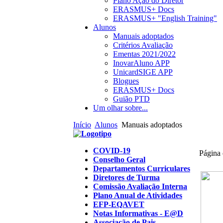
Plano Ação do Diretor
ERASMUS+ Docs
ERASMUS+ "English Training"
Alunos
Manuais adoptados
Critérios Avaliação
Ementas 2021/2022
InovarAluno APP
UnicardSIGE APP
Blogues
ERASMUS+ Docs
Guião PTD
Um olhar sobre...
Início
Alunos
Manuais adoptados
COVID-19
Página
Conselho Geral
Departamentos Curriculares
Diretores de Turma
Comissão Avaliação Interna
Plano Anual de Atividades
EFP-EQAVET
Notas Informativas - E@D
Associação de Pais