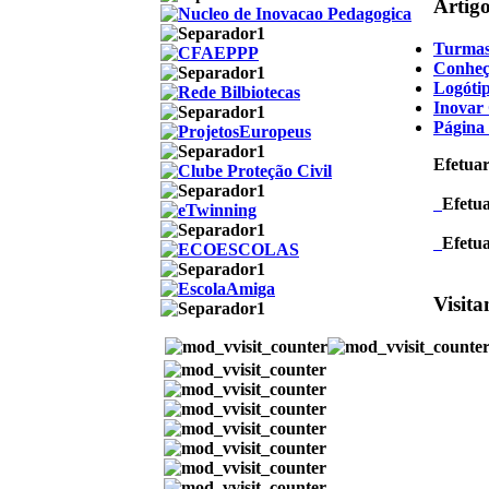
Artig
Turmas
Conheç
Logótip
Inovar 
Página
Efetuar
Efetu
Efetu
Visita