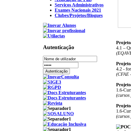
Serviços Administrativos
Exames Nacionais 2021
Clubes/Projetos/Blogues
Projet
Autenticação
4.1 – Q
(EQAV
Projet
4.2 - f
(CFAE -
Projet
1.6-Curs
(cursos
Projet
1.6-Curs
(cursos