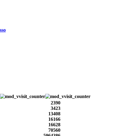
sso
2390
3423
13408
16166
16628
70560
5964386