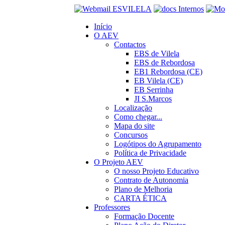
Início
O AEV
Contactos
EBS de Vilela
EBS de Rebordosa
EB1 Rebordosa (CE)
EB Vilela (CE)
EB Serrinha
JI S.Marcos
Localização
Como chegar...
Mapa do site
Concursos
Logótipos do Agrupamento
Política de Privacidade
O Projeto AEV
O nosso Projeto Educativo
Contrato de Autonomia
Plano de Melhoria
CARTA ÉTICA
Professores
Formação Docente