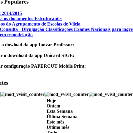
os Populares
 2014/2015
a os documentos Estruturantes
os do Agrupamento de Escolas de Vilela
Consulta - Divulgação Classificações Exames Nacionais para ingre
 em remodelação
 o dowload da app Inovar Professor:
ar o download da app Unicard SIGE:
ar configuração PAPERCUT Mobile Print:
ntes
Hoje
Ontem
Esta Semana
Última Semana
Este mês
Último mês
Tudo