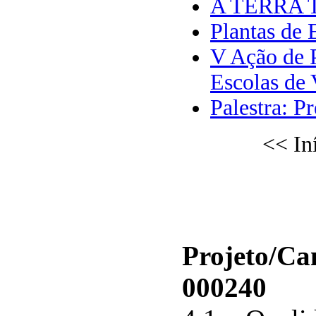
A TERRA TR
Plantas de 
V Ação de 
Escolas de 
Palestra: P
<<
In
Projeto/C
000240