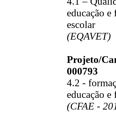
4.1 – Qualid
educação e 
escolar
(EQAVET)
Projeto/C
000793
4.2 - forma
educação e 
(CFAE - 20