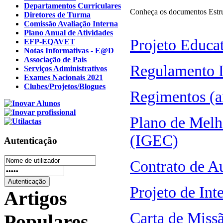
Departamentos Curriculares
Conheça os documentos Estru
Diretores de Turma
Comissão Avaliação Interna
Plano Anual de Atividades
Projeto Educa
EFP-EQAVET
Notas Informativas - E@D
Associação de Pais
Regulamento I
Serviços Administrativos
Exames Nacionais 2021
Clubes/Projetos/Blogues
Regimentos (a
Plano de Melh
(IGEC)
Autenticação
Contrato de A
Projeto de Int
Artigos
Carta de Missã
Populares