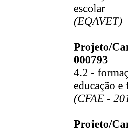
escolar
(EQAVET)
Projeto/C
000793
4.2 - forma
educação e 
(CFAE - 20
Projeto/C