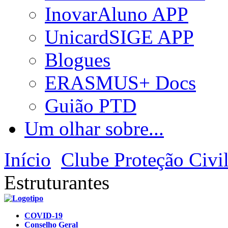
InovarAluno APP
UnicardSIGE APP
Blogues
ERASMUS+ Docs
Guião PTD
Um olhar sobre...
Início
Clube Proteção Civi
Estruturantes
COVID-19
Conselho Geral