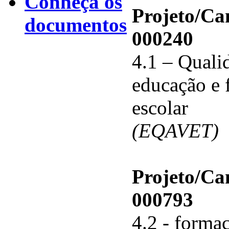
Conheça os
Projeto/C
documentos
000240
4.1 – Qualid
educação e 
escolar
(EQAVET)
Projeto/C
000793
4.2 - forma