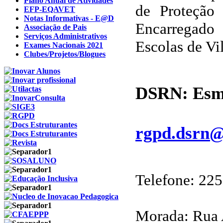
Plano Anual de Atividades
de Proteção
EFP-EQAVET
Notas Informativas - E@D
Encarregado
Associação de Pais
Serviços Administrativos
Escolas de Vil
Exames Nacionais 2021
Clubes/Projetos/Blogues
DSRN:
Esm
rgpd.dsrn@
Telefone: 22
Morada: Rua 