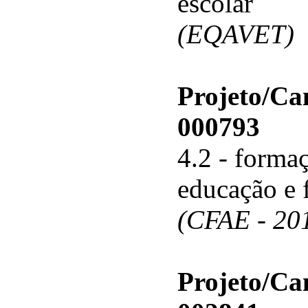
escolar
(EQAVET)
Projeto/C
000793
4.2 - forma
educação e 
(CFAE - 20
Projeto/C