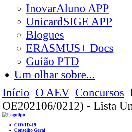
InovarAluno APP
UnicardSIGE APP
Blogues
ERASMUS+ Docs
Guião PTD
Um olhar sobre...
Início
O AEV
Concursos
OE202106/0212) - Lista Uni
COVID-19
Conselho Geral