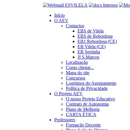
Início
O AEV
Contactos
EBS de Vilela
EBS de Rebordosa
EB1 Rebordosa (CE)
EB Vilela (CE)
EB Serrinha
JI S.Marcos
Localização
Como chegar...
Mapa do site
Concursos
Logótipos do Agrupamento
Política de Privacidade
O Projeto AEV
O nosso Projeto Educativo
Contrato de Autonomia
Plano de Melhoria
CARTA ÉTICA
Professores
Formação Docente