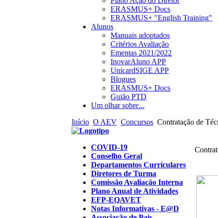
Plano Ação do Diretor
ERASMUS+ Docs
ERASMUS+ "English Training"
Alunos
Manuais adoptados
Critérios Avaliação
Ementas 2021/2022
InovarAluno APP
UnicardSIGE APP
Blogues
ERASMUS+ Docs
Guião PTD
Um olhar sobre...
Início
O AEV
Concursos
Contratação de Técn
COVID-19
Contrat
Conselho Geral
Departamentos Curriculares
Diretores de Turma
Comissão Avaliação Interna
Plano Anual de Atividades
EFP-EQAVET
Notas Informativas - E@D
Associação de Pais