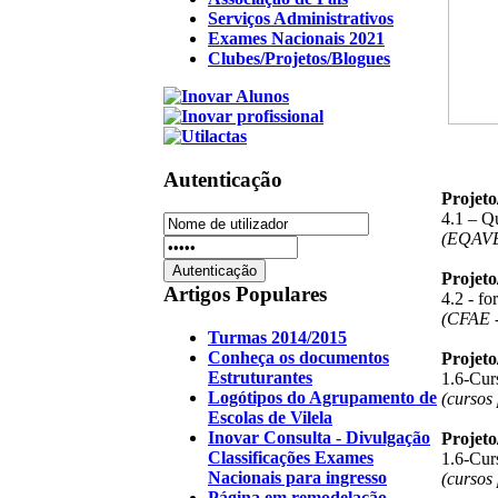
Serviços Administrativos
Exames Nacionais 2021
Clubes/Projetos/Blogues
Autenticação
Projet
4.1 – Q
(EQAV
Projet
Artigos Populares
4.2 - f
(CFAE -
Turmas 2014/2015
Conheça os documentos
Projet
Estruturantes
1.6-Curs
Logótipos do Agrupamento de
(cursos
Escolas de Vilela
Inovar Consulta - Divulgação
Projet
Classificações Exames
1.6-Curs
Nacionais para ingresso
(cursos
Página em remodelação