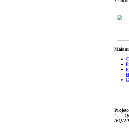
Concur
Mais art
C
P
P
H
C
Projet
4.1 – Q
(EQAV