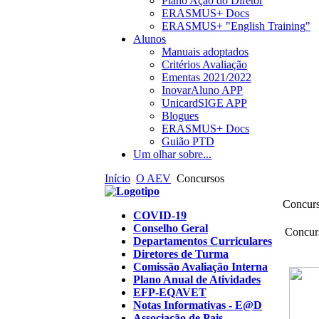
Plano Ação do Diretor
ERASMUS+ Docs
ERASMUS+ "English Training"
Alunos
Manuais adoptados
Critérios Avaliação
Ementas 2021/2022
InovarAluno APP
UnicardSIGE APP
Blogues
ERASMUS+ Docs
Guião PTD
Um olhar sobre...
Início
O AEV
Concursos
Concur
COVID-19
Conselho Geral
Concurs
Departamentos Curriculares
Diretores de Turma
Comissão Avaliação Interna
Plano Anual de Atividades
EFP-EQAVET
Notas Informativas - E@D
Associação de Pais