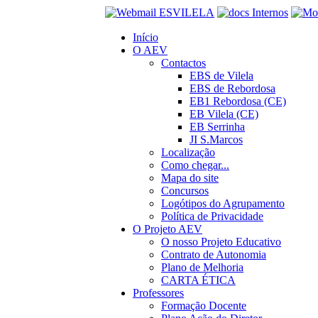
Início
O AEV
Contactos
EBS de Vilela
EBS de Rebordosa
EB1 Rebordosa (CE)
EB Vilela (CE)
EB Serrinha
JI S.Marcos
Localização
Como chegar...
Mapa do site
Concursos
Logótipos do Agrupamento
Política de Privacidade
O Projeto AEV
O nosso Projeto Educativo
Contrato de Autonomia
Plano de Melhoria
CARTA ÉTICA
Professores
Formação Docente