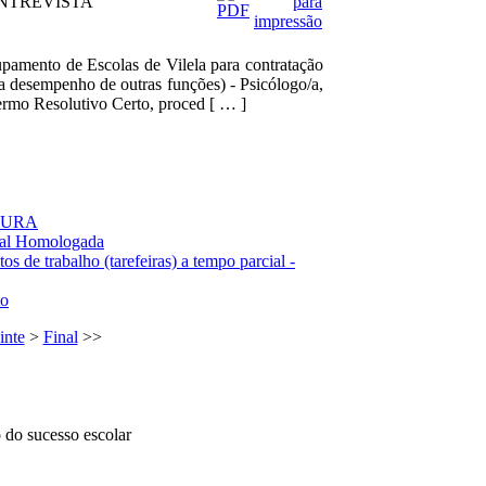
/ ENTREVISTA
pamento de Escolas de Vilela para contratação
a desempenho de outras funções) - Psicólogo/a,
ermo Resolutivo Certo, proced [ … ]
RTURA
inal Homologada
 de trabalho (tarefeiras) a tempo parcial -
to
inte
>
Final
>>
 do sucesso escolar