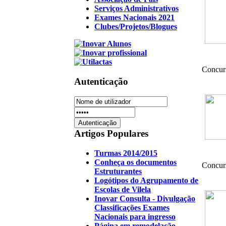
Serviços Administrativos
Exames Nacionais 2021
Clubes/Projetos/Blogues
Concurs
Autenticação
Artigos Populares
Turmas 2014/2015
Conheça os documentos
Concur
Estruturantes
Logótipos do Agrupamento de
Escolas de Vilela
Inovar Consulta - Divulgação
Classificações Exames
Nacionais para ingresso
Página em remodelação