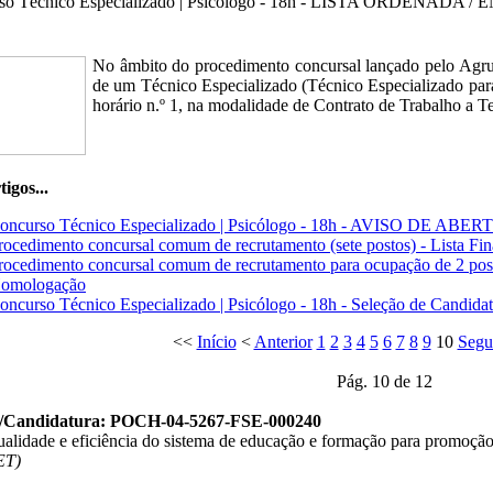
so Técnico Especializado | Psicólogo - 18h - LISTA ORDENADA 
No âmbito do procedimento concursal lançado pelo Agru
de um Técnico Especializado (Técnico Especializado par
horário n.º 1, na modalidade de Contrato de Trabalho a T
igos...
oncurso Técnico Especializado | Psicólogo - 18h - AVISO DE ABE
rocedimento concursal comum de recrutamento (sete postos) - Lista F
rocedimento concursal comum de recrutamento para ocupação de 2 postos
omologação
oncurso Técnico Especializado | Psicólogo - 18h - Seleção de Candida
<<
Início
<
Anterior
1
2
3
4
5
6
7
8
9
10
Segu
Pág. 10 de 12
o/Candidatura: POCH-04-5267-FSE-000240
ualidade e eficiência do sistema de educação e formação para promoção
ET)