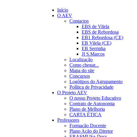
Início
O AEV
Contactos
EBS de Vilela
EBS de Rebordosa
EB1 Rebordosa (CE)
EB Vilela (CE)
EB Serrinha
JI S.Marcos
Localização
Como chegar...
Mapa do site
Concursos
Logótipos do Agrupamento
Política de Privacidade
O Projeto AEV
O nosso Projeto Educativo
Contrato de Autonomia
Plano de Melhoria
CARTA ÉTICA
Professores
Formação Docente
Plano Ação do Diretor
ERASMUS+ Docs