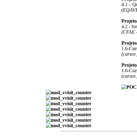
4.1 – Q
(EQAV
Projet
4.2 - f
(CFAE -
Projet
1.6-Curs
(cursos
Projet
1.6-Curs
(cursos