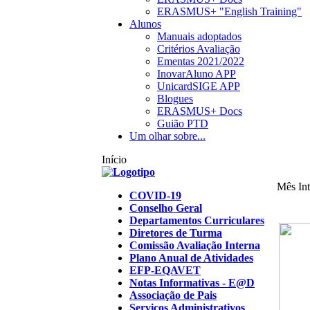
ERASMUS+ "English Training"
Alunos
Manuais adoptados
Critérios Avaliação
Ementas 2021/2022
InovarAluno APP
UnicardSIGE APP
Blogues
ERASMUS+ Docs
Guião PTD
Um olhar sobre...
Início
Mês Int
COVID-19
Conselho Geral
Departamentos Curriculares
Diretores de Turma
Comissão Avaliação Interna
Plano Anual de Atividades
EFP-EQAVET
Notas Informativas - E@D
Associação de Pais
Serviços Administrativos