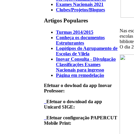
Exames Nacionais 2021
Clubes/Projetos/Blogues
Artigos Populares
Nas esc
Turmas 2014/2015
escolas
Conheça os documentos
bibliote
Estruturantes
O dia 2
Logótipos do Agrupamento de
Escolas de Vilela
Inovar Consulta - Divulgação
Classificações Exames
Nacionais para ingresso
Página em remodelação
Efetuar o dowload da app Inovar
Professor:
Efetuar o download da app
Unicard SIGE:
Efetuar configuração PAPERCUT
Mobile Print: