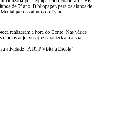
 dinamizada pela equipa coordenadora da BE:
lunos de 5º ano, Bibliopaper, para os alunos de
Mental para os alunos do 7ºano.
eca realizaram a hora do Conto. Nas várias
s e belos adjetivos que caracterizam a sua
m a atividade “A RTP Visita a Escola”.