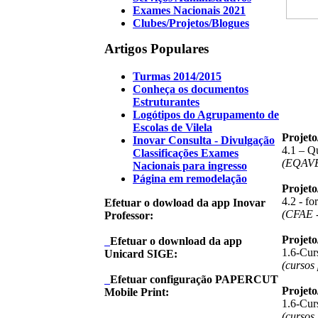
Exames Nacionais 2021
Clubes/Projetos/Blogues
Artigos Populares
Turmas 2014/2015
Conheça os documentos
Estruturantes
Logótipos do Agrupamento de
Escolas de Vilela
Projet
Inovar Consulta - Divulgação
4.1 – Q
Classificações Exames
(EQAV
Nacionais para ingresso
Página em remodelação
Projet
4.2 - f
Efetuar o dowload da app Inovar
(CFAE -
Professor:
Projet
Efetuar o download da app
1.6-Curs
Unicard SIGE:
(cursos
Efetuar configuração PAPERCUT
Projet
Mobile Print:
1.6-Curs
(cursos