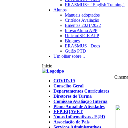
ERASMUS+ "English Training"
Alunos
Manuais adoptados
Critérios Avaliação
Ementas 2021/2022
InovarAluno APP
UnicardSIGE APP
Blogues
ERASMUS+ Docs
Guião PTD
Um olhar sobre...
Início
Cinema
COVID-19
Conselho Geral
Departamentos Curriculares
Diretores de Turma
Comissão Avaliação Interna
Plano Anual de Atividades
EFP-EQAVET
Notas Informativas - E@D
Associação de Pais
Serviços Administrativos