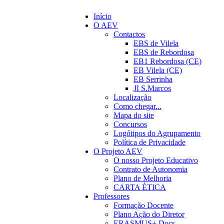
Início
O AEV
Contactos
EBS de Vilela
EBS de Rebordosa
EB1 Rebordosa (CE)
EB Vilela (CE)
EB Serrinha
JI S.Marcos
Localização
Como chegar...
Mapa do site
Concursos
Logótipos do Agrupamento
Política de Privacidade
O Projeto AEV
O nosso Projeto Educativo
Contrato de Autonomia
Plano de Melhoria
CARTA ÉTICA
Professores
Formação Docente
Plano Ação do Diretor
ERASMUS+ Docs