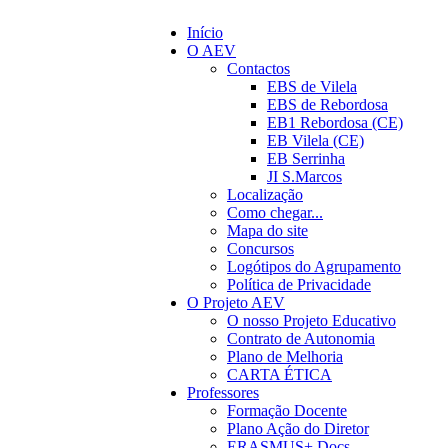
Início
O AEV
Contactos
EBS de Vilela
EBS de Rebordosa
EB1 Rebordosa (CE)
EB Vilela (CE)
EB Serrinha
JI S.Marcos
Localização
Como chegar...
Mapa do site
Concursos
Logótipos do Agrupamento
Política de Privacidade
O Projeto AEV
O nosso Projeto Educativo
Contrato de Autonomia
Plano de Melhoria
CARTA ÉTICA
Professores
Formação Docente
Plano Ação do Diretor
ERASMUS+ Docs