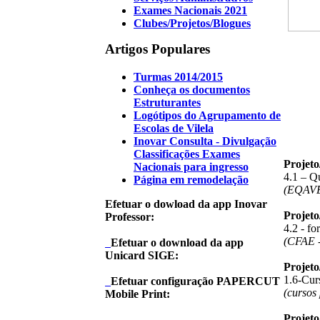
Exames Nacionais 2021
Clubes/Projetos/Blogues
Artigos Populares
Turmas 2014/2015
Conheça os documentos
Estruturantes
Logótipos do Agrupamento de
Escolas de Vilela
Inovar Consulta - Divulgação
Classificações Exames
Projet
Nacionais para ingresso
4.1 – Q
Página em remodelação
(EQAV
Efetuar o dowload da app Inovar
Projet
Professor:
4.2 - f
(CFAE -
Efetuar o download da app
Unicard SIGE:
Projet
1.6-Curs
Efetuar configuração PAPERCUT
(cursos
Mobile Print:
Projet