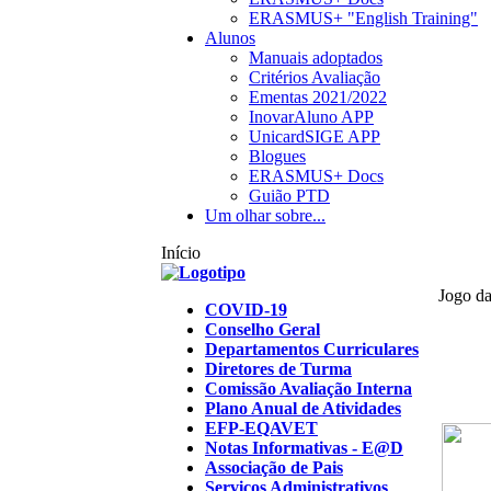
ERASMUS+ "English Training"
Alunos
Manuais adoptados
Critérios Avaliação
Ementas 2021/2022
InovarAluno APP
UnicardSIGE APP
Blogues
ERASMUS+ Docs
Guião PTD
Um olhar sobre...
Início
Jogo da
COVID-19
Conselho Geral
Departamentos Curriculares
Diretores de Turma
Comissão Avaliação Interna
Plano Anual de Atividades
EFP-EQAVET
Notas Informativas - E@D
Associação de Pais
Serviços Administrativos