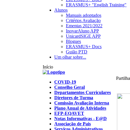
ERASMUS+ "English Training"
Alunos
Manuais adoptados
Critérios Avaliação
Ementas 2021/2022
InovarAluno APP
UnicardSIGE APP
Blogues
ERASMUS+ Docs
Guião PTD
Um olhar sobre...
Início
Partilh
COVID-19
Conselho Geral
Departamentos Curriculares
Diretores de Turma
Comissão Avaliação Interna
Plano Anual de Atividades
EFP-EQAVET
Notas Informativas - E@D
Associação de Pais
Serviços Administrativos