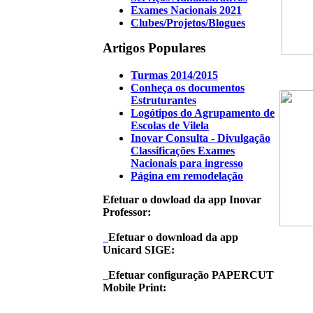
Exames Nacionais 2021
Clubes/Projetos/Blogues
Artigos Populares
Turmas 2014/2015
Conheça os documentos
Estruturantes
Logótipos do Agrupamento de
Escolas de Vilela
Inovar Consulta - Divulgação
Classificações Exames
Nacionais para ingresso
Página em remodelação
Efetuar o dowload da app Inovar
Professor:
Efetuar o download da app
Unicard SIGE:
Efetuar configuração PAPERCUT
Mobile Print: