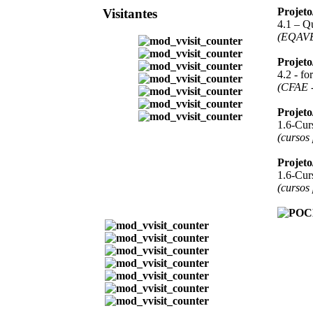
Projet
Visitantes
4.1 – Q
(EQAV
Projet
4.2 - f
(CFAE -
Projet
1.6-Curs
(cursos
Projet
1.6-Curs
(cursos