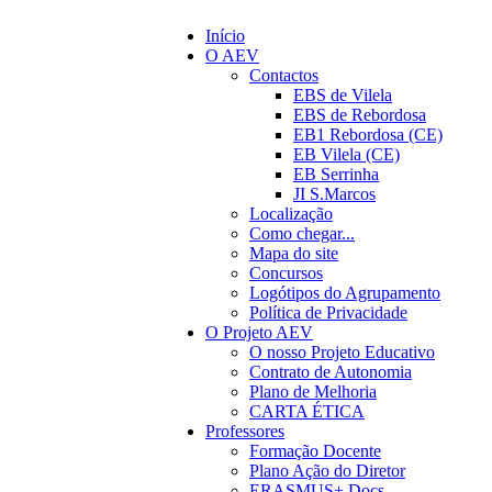
Início
O AEV
Contactos
EBS de Vilela
EBS de Rebordosa
EB1 Rebordosa (CE)
EB Vilela (CE)
EB Serrinha
JI S.Marcos
Localização
Como chegar...
Mapa do site
Concursos
Logótipos do Agrupamento
Política de Privacidade
O Projeto AEV
O nosso Projeto Educativo
Contrato de Autonomia
Plano de Melhoria
CARTA ÉTICA
Professores
Formação Docente
Plano Ação do Diretor
ERASMUS+ Docs