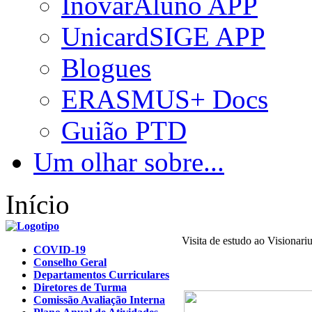
InovarAluno APP
UnicardSIGE APP
Blogues
ERASMUS+ Docs
Guião PTD
Um olhar sobre...
Início
Visita de estudo ao Visionari
COVID-19
Conselho Geral
Departamentos Curriculares
Diretores de Turma
Comissão Avaliação Interna