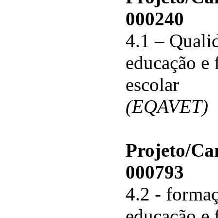
000240
4.1 – Qualid
educação e 
escolar
(EQAVET)
Projeto/C
000793
4.2 - forma
educação e 