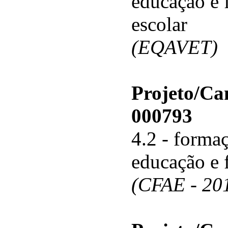
educação e 
escolar
(EQAVET)
Projeto/C
000793
4.2 - forma
educação e 
(CFAE - 20