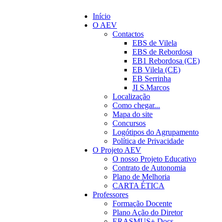
Início
O AEV
Contactos
EBS de Vilela
EBS de Rebordosa
EB1 Rebordosa (CE)
EB Vilela (CE)
EB Serrinha
JI S.Marcos
Localização
Como chegar...
Mapa do site
Concursos
Logótipos do Agrupamento
Política de Privacidade
O Projeto AEV
O nosso Projeto Educativo
Contrato de Autonomia
Plano de Melhoria
CARTA ÉTICA
Professores
Formação Docente
Plano Ação do Diretor
ERASMUS+ Docs