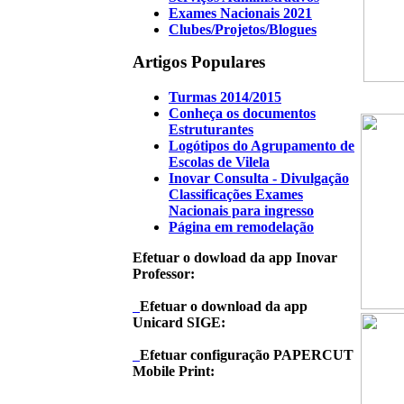
Exames Nacionais 2021
Clubes/Projetos/Blogues
Artigos Populares
Turmas 2014/2015
Conheça os documentos
Estruturantes
Logótipos do Agrupamento de
Escolas de Vilela
Inovar Consulta - Divulgação
Classificações Exames
Nacionais para ingresso
Página em remodelação
Efetuar o dowload da app Inovar
Professor:
Efetuar o download da app
Unicard SIGE:
Efetuar configuração PAPERCUT
Mobile Print: