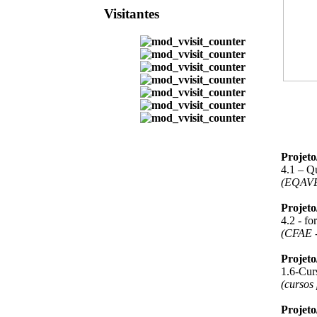
Visitantes
Projet
4.1 – Q
(EQAV
Projet
4.2 - f
(CFAE -
Projet
1.6-Curs
(cursos
Projet