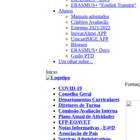
ERASMUS+ "English Training"
Alunos
Manuais adoptados
Critérios Avaliação
Ementas 2021/2022
InovarAluno APP
UnicardSIGE APP
Blogues
ERASMUS+ Docs
Guião PTD
Um olhar sobre...
Início
Formaç
COVID-19
Conselho Geral
Departamentos Curriculares
Diretores de Turma
Comissão Avaliação Interna
Plano Anual de Atividades
EFP-EQAVET
Notas Informativas - E@D
Associação de Pais
Serviços Administrativos