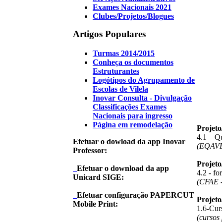
Exames Nacionais 2021
Clubes/Projetos/Blogues
Artigos Populares
Turmas 2014/2015
Conheça os documentos
Estruturantes
Logótipos do Agrupamento de
Escolas de Vilela
Inovar Consulta - Divulgação
Classificações Exames
Nacionais para ingresso
Página em remodelação
Projet
4.1 – Q
Efetuar o dowload da app Inovar
(EQAV
Professor:
Projet
Efetuar o download da app
4.2 - f
Unicard SIGE:
(CFAE -
Efetuar configuração PAPERCUT
Projet
Mobile Print:
1.6-Curs
(cursos