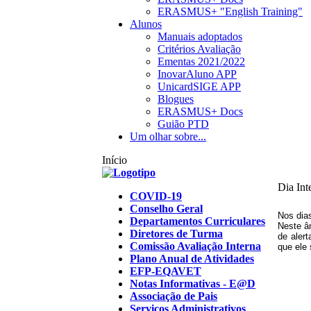
ERASMUS+ "English Training"
Alunos
Manuais adoptados
Critérios Avaliação
Ementas 2021/2022
InovarAluno APP
UnicardSIGE APP
Blogues
ERASMUS+ Docs
Guião PTD
Um olhar sobre...
Início
Dia Int
COVID-19
Conselho Geral
Nos dia
Departamentos Curriculares
Neste â
Diretores de Turma
de alert
Comissão Avaliação Interna
que ele 
Plano Anual de Atividades
EFP-EQAVET
Notas Informativas - E@D
Associação de Pais
Serviços Administrativos