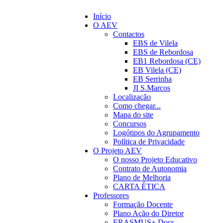
Início
O AEV
Contactos
EBS de Vilela
EBS de Rebordosa
EB1 Rebordosa (CE)
EB Vilela (CE)
EB Serrinha
JI S.Marcos
Localização
Como chegar...
Mapa do site
Concursos
Logótipos do Agrupamento
Política de Privacidade
O Projeto AEV
O nosso Projeto Educativo
Contrato de Autonomia
Plano de Melhoria
CARTA ÉTICA
Professores
Formação Docente
Plano Ação do Diretor
ERASMUS+ Docs