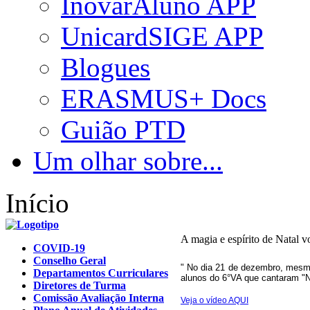
InovarAluno APP
UnicardSIGE APP
Blogues
ERASMUS+ Docs
Guião PTD
Um olhar sobre...
Início
A magia e espírito de Natal v
COVID-19
Conselho Geral
" No dia 21 de dezembro, mesmo
Departamentos Curriculares
alunos do 6°VA que cantaram "N
Diretores de Turma
Comissão Avaliação Interna
Veja o vídeo AQUI