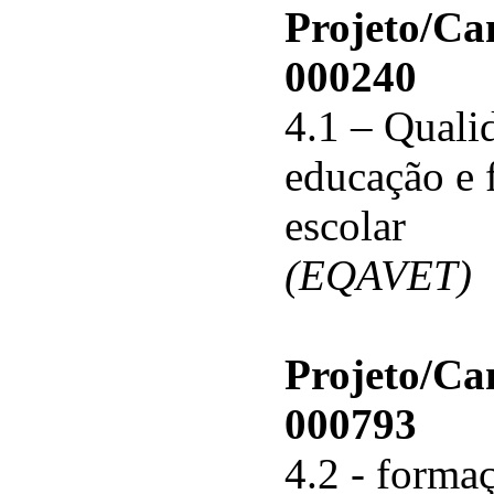
Projeto/C
000240
4.1 – Qualid
educação e 
escolar
(EQAVET)
Projeto/C
000793
4.2 - forma