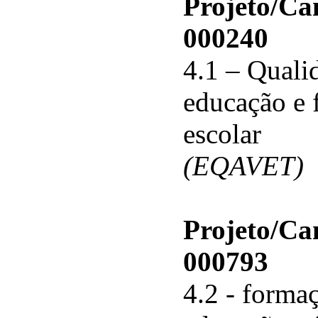
Projeto/C
000240
4.1 – Qualid
educação e 
escolar
(EQAVET)
Projeto/C
000793
4.2 - forma