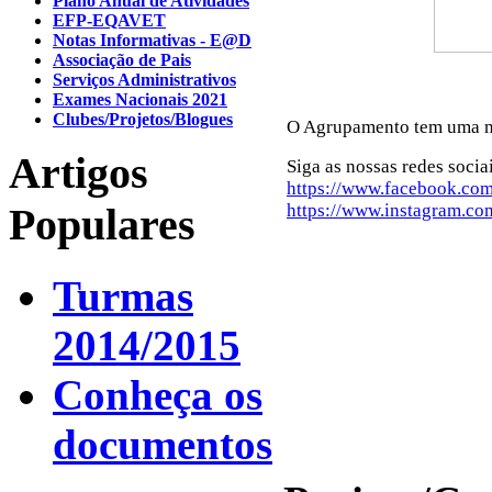
Plano Anual de Atividades
EFP-EQAVET
Notas Informativas - E@D
Associação de Pais
Serviços Administrativos
Exames Nacionais 2021
Clubes/Projetos/Blogues
O Agrupamento tem uma n
Artigos
Siga as nossas redes socia
https://www.facebook.com
Populares
https://www.instagram.com
Turmas
2014/2015
Conheça os
documentos