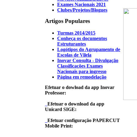
Exames Nacionais 2021
Clubes/Projetos/Blogues
Artigos Populares
Turmas 2014/2015
Conheça os documentos
Estruturantes
Logótipos do Agrupamento de
Escolas de Vilela
Inovar Consulta - Divulgação
Classificações Exames
Nacionais para ingresso
Página em remodelação
Efetuar o dowload da app Inovar
Professor:
Efetuar o download da app
Unicard SIGE:
Efetuar configuração PAPERCUT
Mobile Print: