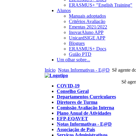
ERASMUS+ "English Training"
Alunos
Manuais adoptados
Critérios Avaliação
Ementas 2021/2022
InovarAluno APP
UnicardSIGE APP
Blogues
ERASMUS+ Docs
Guião PTD
Um olhar sobre...
Início
Notas Informativas - E@D
Sê agente do
Sê agen
COVID-19
Conselho Geral
Departamentos Curriculares
Diretores de Turma
Comissão Avaliação Interna
Plano Anual de Atividades
EFP-EQAVET
Notas Informativas - E@D
Associação de Pais
Serviços Administrativos