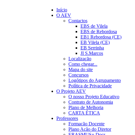
Início
O AEV
Contactos
EBS de Vilela
EBS de Rebordosa
EB1 Rebordosa (CE)
EB Vilela (CE)
EB Serrinha
JI S.Marcos
Localização
Como chegar...
Mapa do site
Concursos
Logótipos do Agrupamento
Política de Privacidade
O Projeto AEV
O nosso Projeto Educativo
Contrato de Autonomia
Plano de Melhoria
CARTA ÉTICA
Professores
Formação Docente
Plano Ação do Diretor
ERASMUS+ Docs