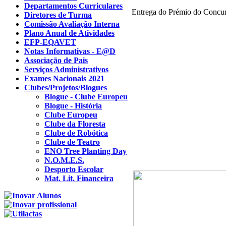
Departamentos Curriculares
Entrega do Prémio do Concu
Diretores de Turma
Comissão Avaliação Interna
Plano Anual de Atividades
EFP-EQAVET
Notas Informativas - E@D
Associação de Pais
Serviços Administrativos
Exames Nacionais 2021
Clubes/Projetos/Blogues
Blogue - Clube Europeu
Blogue - História
Clube Europeu
Clube da Floresta
Clube de Robótica
Clube de Teatro
ENO Tree Planting Day
N.O.M.E.S.
Desporto Escolar
Mat. Lit. Financeira