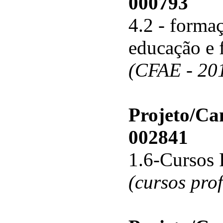
000793
4.2 - forma
educação e 
(CFAE - 20
Projeto/C
002841
1.6-Cursos 
(cursos pro