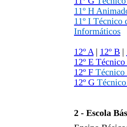
11º G
Técnico
11º H Animado
11º I
Técnico 
Informáticos
12º A
|
12º B
|
12º E Técnico
12º F
Técnico 
12º G
Técnico
2 - Escola Bá