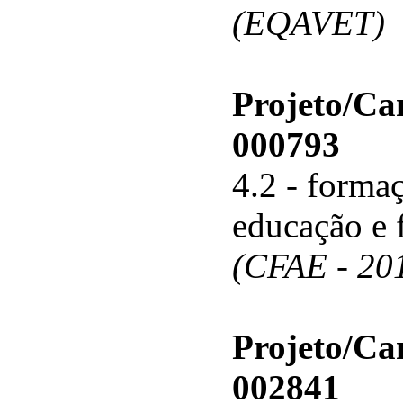
(EQAVET)
Projeto/C
000793
4.2 - forma
educação e 
(CFAE - 20
Projeto/C
002841