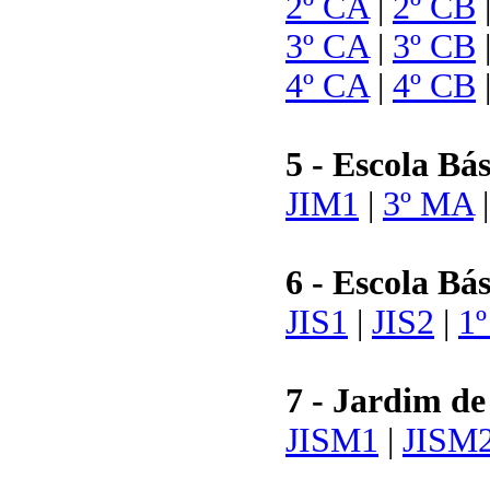
2º CA
|
2º CB
3º CA
|
3º CB
4º CA
|
4º CB
5 - Escola Bá
JIM1
|
3º MA
6 - Escola Bá
JIS1
|
JIS2
|
1
7 - Jardim de
JISM1
|
JISM