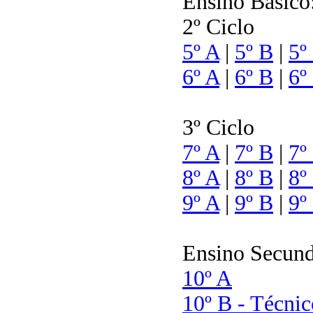
Ensino Básico
2º Ciclo
5º A
|
5º B
|
5º
6º A
|
6º B
|
6º
3º Ciclo
7º A
|
7º B
|
7º
8º A
|
8º B
|
8º
9º A
|
9º B
|
9º
Ensino Secund
10º A
10º B - Técnic