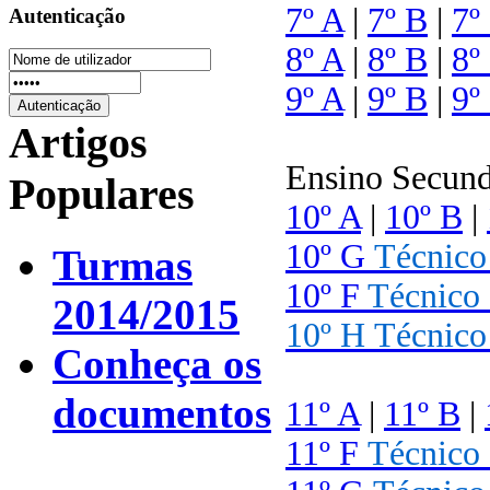
7º A
|
7º B
|
7º
Autenticação
8º A
|
8º B
|
8º
9º A
|
9º B
|
9º
Artigos
Ensino Secund
Populares
10º A
|
10º B
|
10º G
Técnico
Turmas
10º F
Técnico 
2014/2015
10º H
Técnico
Conheça os
documentos
11º A
|
11º B
|
11º F
Técnico 