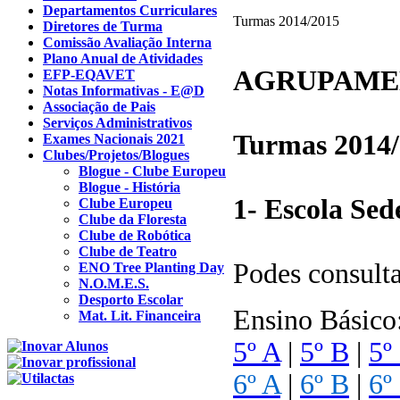
Departamentos Curriculares
Turmas 2014/2015
Diretores de Turma
Comissão Avaliação Interna
Plano Anual de Atividades
AGRUPAMEN
EFP-EQAVET
Notas Informativas - E@D
Associação de Pais
Serviços Administrativos
Turmas 2014
Exames Nacionais 2021
Clubes/Projetos/Blogues
Blogue - Clube Europeu
Blogue - História
1- Escola Sed
Clube Europeu
Clube da Floresta
Clube de Robótica
Clube de Teatro
Podes consulta
ENO Tree Planting Day
N.O.M.E.S.
Desporto Escolar
Ensino Básico
Mat. Lit. Financeira
5º A
|
5º B
|
5º
6º A
|
6º B
|
6º