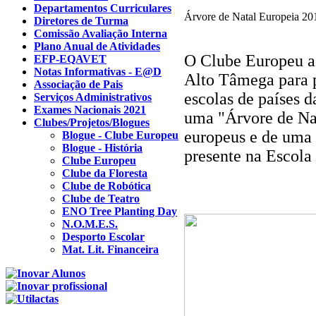
Departamentos Curriculares
Árvore de Natal Europeia 20
Diretores de Turma
Comissão Avaliação Interna
Plano Anual de Atividades
O Clube Europeu ac
EFP-EQAVET
Notas Informativas - E@D
Alto Tâmega para p
Associação de Pais
escolas de países d
Serviços Administrativos
Exames Nacionais 2021
uma "Árvore de Nat
Clubes/Projetos/Blogues
europeus e de uma 
Blogue - Clube Europeu
Blogue - História
presente na Escola
Clube Europeu
Clube da Floresta
Clube de Robótica
Clube de Teatro
ENO Tree Planting Day
N.O.M.E.S.
Desporto Escolar
Mat. Lit. Financeira