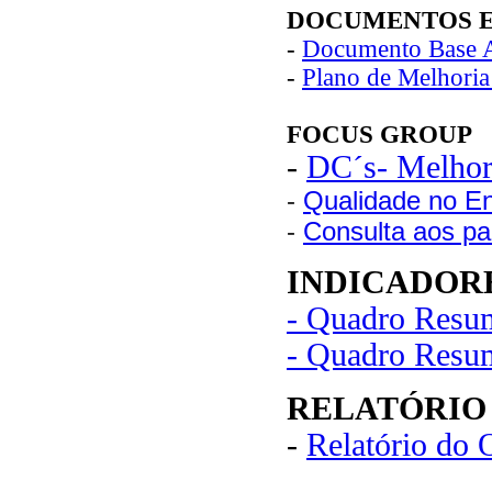
DOCUMENTOS 
-
Documento Base
-
Plano de Melhori
FOCUS GROUP
-
DC´s- Melhori
-
Qualidade no Ens
-
Consulta aos par
INDICADOR
- Quadro Resu
- Quadro Resu
RELATÓRIO
-
Relatório do