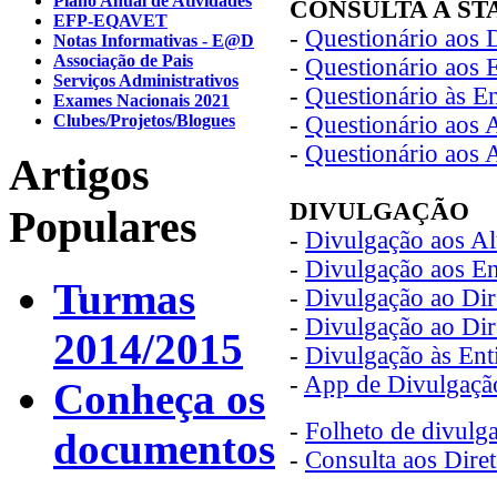
Plano Anual de Atividades
CONSULTA A S
EFP-EQAVET
-
Questionário aos 
Notas Informativas - E@D
Associação de Pais
-
Questionário aos 
Serviços Administrativos
-
Questionário às E
Exames Nacionais 2021
Clubes/Projetos/Blogues
-
Questionário aos 
-
Questionário aos 
Artigos
DIVULGAÇÃO
Populares
-
Divulgação aos A
-
Divulgação aos E
Turmas
-
Divulgação ao Dir
-
Divulgação ao Dir
2014/2015
-
Divulgação às Ent
-
App de Divulgaçã
Conheça os
-
Folheto de divulg
documentos
-
Consulta aos Dire