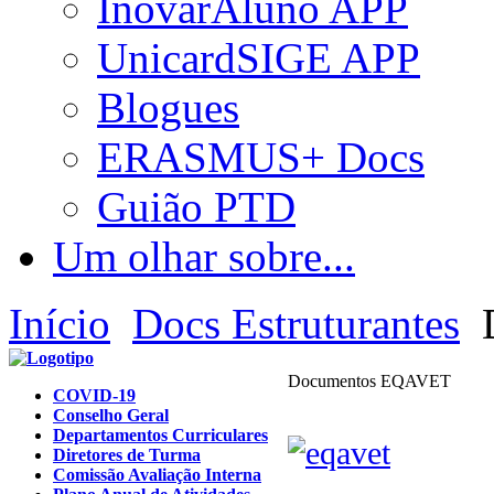
InovarAluno APP
UnicardSIGE APP
Blogues
ERASMUS+ Docs
Guião PTD
Um olhar sobre...
Início
Docs Estruturantes
Documentos EQAVET
COVID-19
Conselho Geral
Departamentos Curriculares
Diretores de Turma
Comissão Avaliação Interna