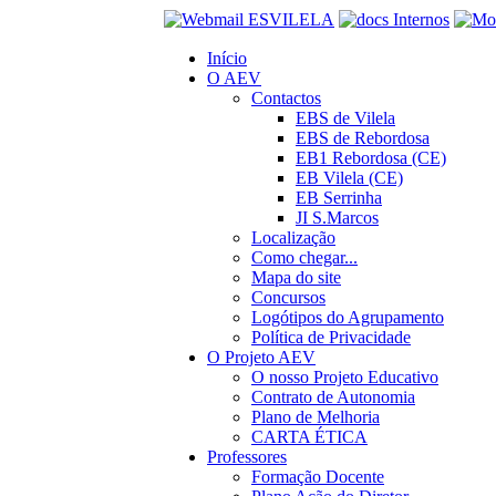
Início
O AEV
Contactos
EBS de Vilela
EBS de Rebordosa
EB1 Rebordosa (CE)
EB Vilela (CE)
EB Serrinha
JI S.Marcos
Localização
Como chegar...
Mapa do site
Concursos
Logótipos do Agrupamento
Política de Privacidade
O Projeto AEV
O nosso Projeto Educativo
Contrato de Autonomia
Plano de Melhoria
CARTA ÉTICA
Professores
Formação Docente