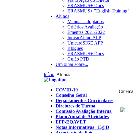
Plano Ação do Diretor
ERASMUS+ Docs
ERASMUS+ "English Training"
Alunos
Manuais adoptados
Critérios Avaliação
Ementas 2021/2022
InovarAluno APP
UnicardSIGE APP
Blogues
ERASMUS+ Docs
Guião PTD
Um olhar sobre...
Início
Alunos
COVID-19
Cinema 
Conselho Geral
Departamentos Curriculares
Diretores de Turma
Comissão Avaliação Interna
Plano Anual de Atividades
EFP-EQAVET
Notas Informativas - E@D
Associação de Pais