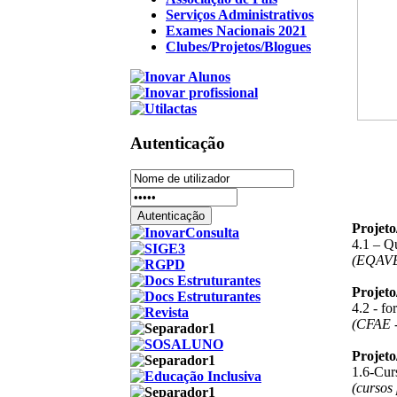
Serviços Administrativos
Exames Nacionais 2021
Clubes/Projetos/Blogues
Autenticação
Projet
4.1 – Q
(EQAV
Projet
4.2 - f
(CFAE -
Projet
1.6-Curs
(cursos