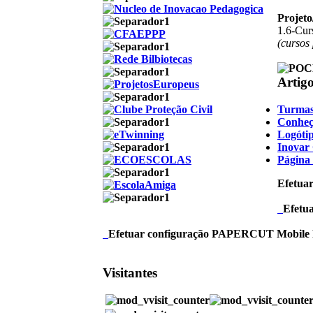
Projet
1.6-Curs
(cursos
Artig
Turmas
Conheç
Logótip
Inovar 
Página
Efetuar
Efetu
Efetuar configuração PAPERCUT Mobile 
Visitantes