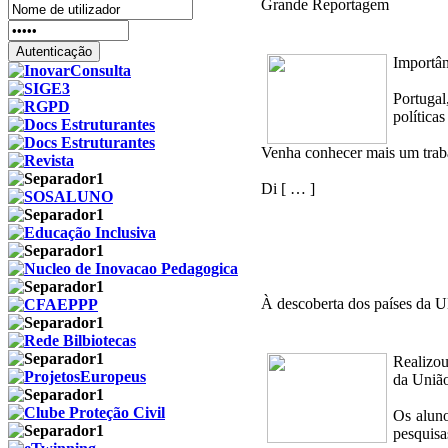
Grande Reportagem
Importân
Portugal
política
Venha conhecer mais um trab
Di [ … ]
À descoberta dos países da 
Realizou
da União
Os aluno
pesquisa