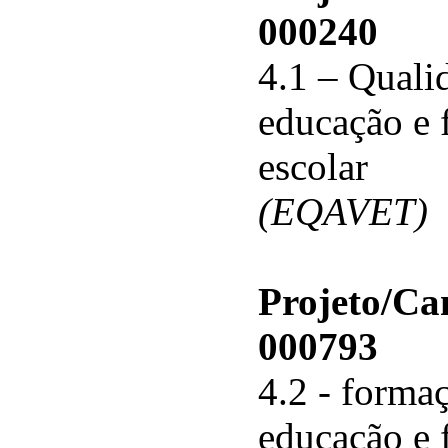
000240
4.1 – Qualid
educação e 
escolar
(EQAVET)
Projeto/C
000793
4.2 - forma
educação e 