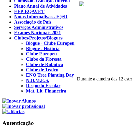
Comissão Avaliação Interna
Plano Anual de Atividades
EFP-EQAVET
Notas Informativas - E@D
Associação de Pais
Serviços Administrativos
Exames Nacionais 2021
Clubes/Projetos/Blogues
Blogue - Clube Europeu
Blogue - História
Clube Europeu
Clube da Floresta
Clube de Robótica
Clube de Teatro
ENO Tree Planting Day
Durante a cimeira das 12 estr
N.O.M.E.S.
Desporto Escolar
Mat. Lit. Financeira
Autenticação