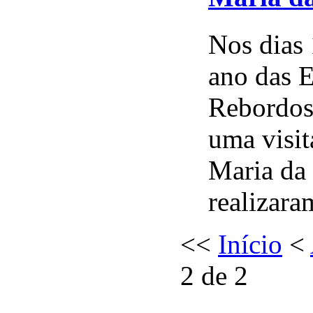
Nos dias 
ano das E
Rebordosa
uma visit
Maria da 
realizara
<<
Início
<
2 de 2