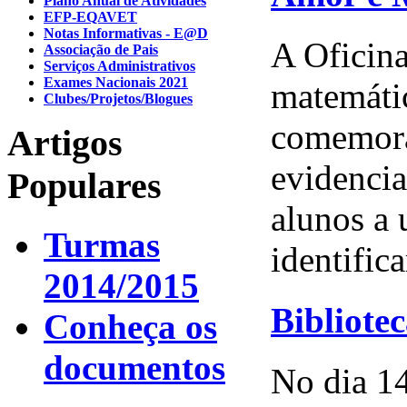
Plano Anual de Atividades
EFP-EQAVET
Notas Informativas - E@D
A Oficina
Associação de Pais
Serviços Administrativos
Exames Nacionais 2021
matemáti
Clubes/Projetos/Blogues
comemora
Artigos
evidencia
Populares
alunos a 
Turmas
identifica
2014/2015
Bibliote
Conheça os
documentos
No dia 1