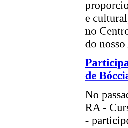
proporci
e cultura
no Centr
do nosso
Particip
de Bócci
No passad
RA - Curs
- partici