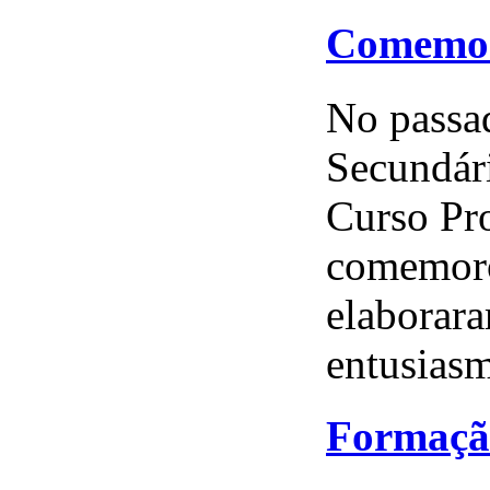
Comemor
No passad
Secundári
Curso Pro
comemoro
elaborar
entusiasm
Formação