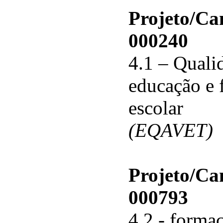
Projeto/C
000240
4.1 – Qualid
educação e 
escolar
(EQAVET)
Projeto/C
000793
4.2 - forma