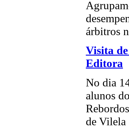
Agrupame
desempen
árbitros 
Visita d
Editora
No dia 14
alunos do
Rebordosa
de Vilela