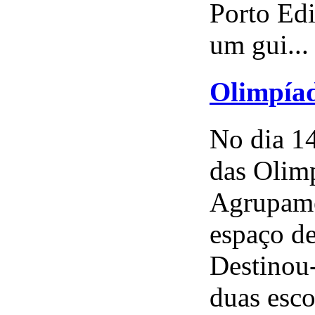
Porto Edi
um gui...
Olimpíad
No dia 14
das Olimp
Agrupame
espaço de
Destinou-
duas escol