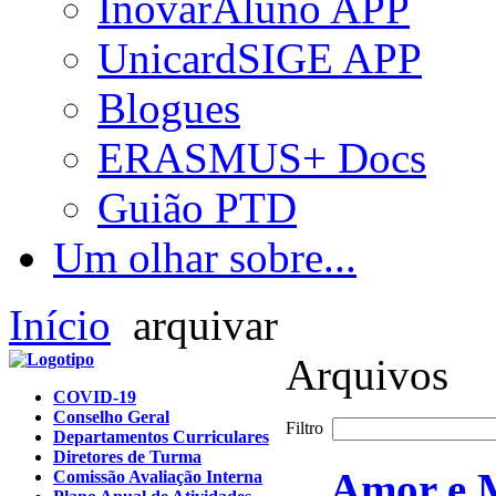
InovarAluno APP
UnicardSIGE APP
Blogues
ERASMUS+ Docs
Guião PTD
Um olhar sobre...
Início
arquivar
Arquivos
COVID-19
Conselho Geral
Filtro
Departamentos Curriculares
Diretores de Turma
Amor e 
Comissão Avaliação Interna