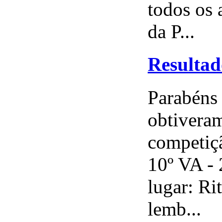
todos os 
da P...
Resultad
Parabéns 
obtiveram
competiçã
10º VA - 
lugar: R
lemb...