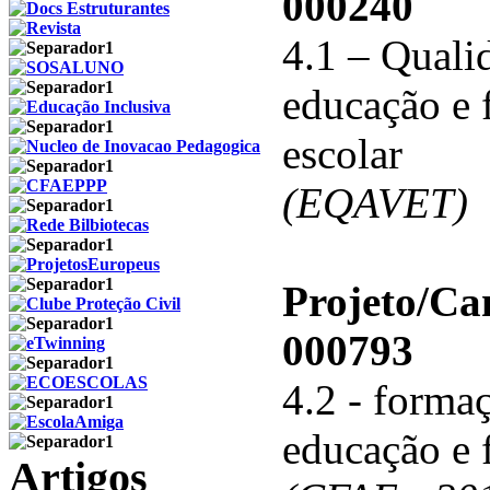
000240
4.1 – Qualid
educação e 
escolar
(EQAVET)
Projeto/C
000793
4.2 - forma
educação e 
Artigos