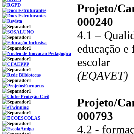
Projeto/C
000240
4.1 – Qualid
educação e 
escolar
(EQAVET)
Projeto/C
000793
4.2 - forma