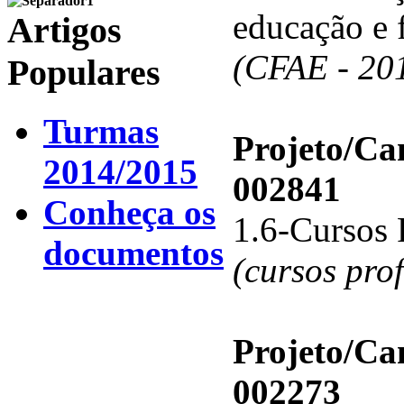
educação e 
Artigos
(CFAE - 20
Populares
Turmas
Projeto/C
2014/2015
002841
Conheça os
1.6-Cursos 
documentos
(cursos pro
Projeto/C
002273