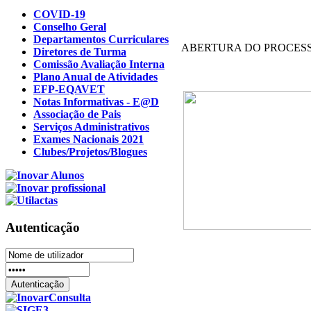
COVID-19
Conselho Geral
Departamentos Curriculares
ABERTURA DO PROCESSO
Diretores de Turma
Comissão Avaliação Interna
Plano Anual de Atividades
EFP-EQAVET
Notas Informativas - E@D
Associação de Pais
Serviços Administrativos
Exames Nacionais 2021
Clubes/Projetos/Blogues
Autenticação