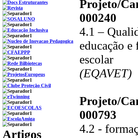
Projeto/C
000240
4.1 – Qualid
educação e 
escolar
(EQAVET)
Projeto/C
000793
4.2 - forma
Artigos