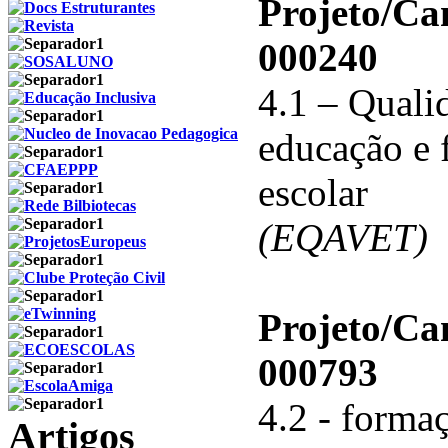
Projeto/C
000240
4.1 – Qualid
educação e 
escolar
(EQAVET)
Projeto/C
000793
4.2 - forma
Artigos