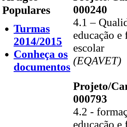
000240
Populares
4.1 – Qualid
Turmas
educação e 
2014/2015
escolar
Conheça os
(EQAVET)
documentos
Projeto/C
000793
4.2 - forma
educação e 