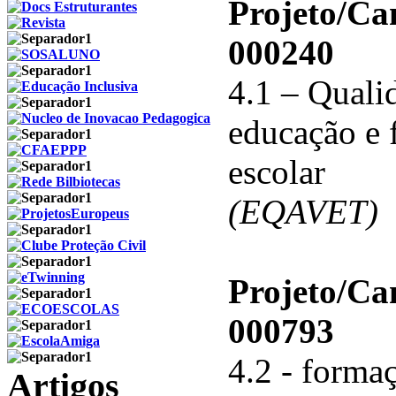
Projeto/C
000240
4.1 – Qualid
educação e 
escolar
(EQAVET)
Projeto/C
000793
4.2 - forma
Artigos