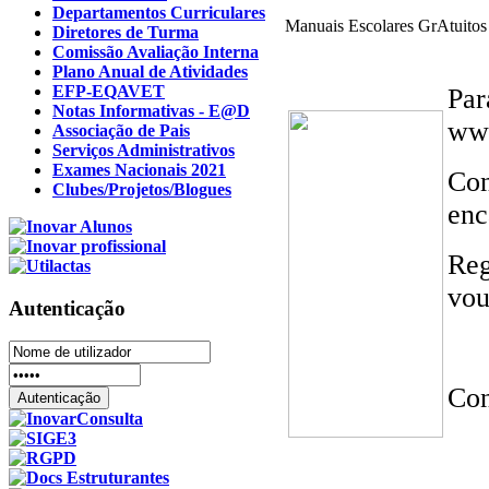
Departamentos Curriculares
Manuais Escolares GrAtuitos 
Diretores de Turma
Comissão Avaliação Interna
Plano Anual de Atividades
EFP-EQAVET
Par
Notas Informativas - E@D
www
Associação de Pais
Serviços Administrativos
Exames Nacionais 2021
Con
Clubes/Projetos/Blogues
enc
Reg
vou
Autenticação
Con