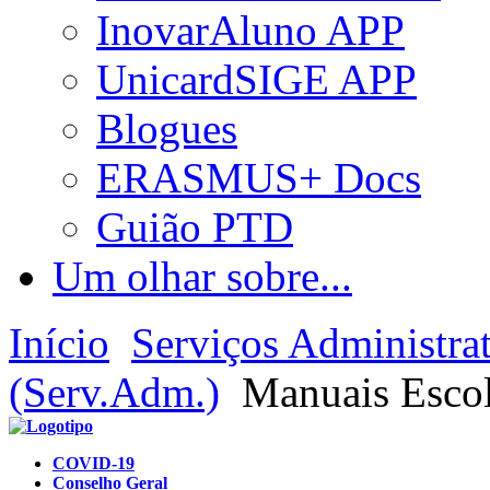
InovarAluno APP
UnicardSIGE APP
Blogues
ERASMUS+ Docs
Guião PTD
Um olhar sobre...
Início
Serviços Administra
(Serv.Adm.)
Manuais Escola
COVID-19
Conselho Geral