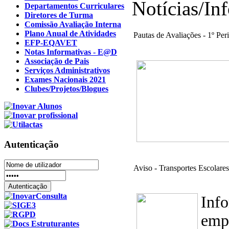
Notícias/In
Departamentos Curriculares
Diretores de Turma
Comissão Avaliação Interna
Plano Anual de Atividades
Pautas de Avaliações - 1º Per
EFP-EQAVET
Notas Informativas - E@D
Associação de Pais
Serviços Administrativos
Exames Nacionais 2021
Clubes/Projetos/Blogues
Autenticação
Aviso - Transportes Escolare
Inf
empr