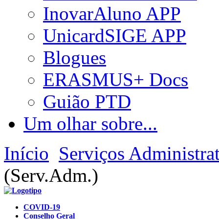
InovarAluno APP
UnicardSIGE APP
Blogues
ERASMUS+ Docs
Guião PTD
Um olhar sobre...
Início
Serviços Administra
(Serv.Adm.)
COVID-19
Conselho Geral