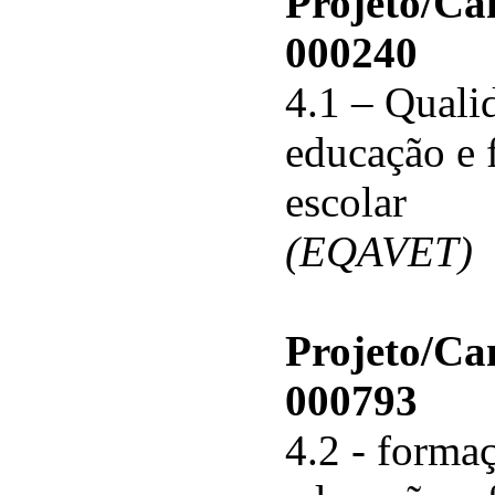
Projeto/C
000240
4.1 – Qualid
educação e 
escolar
(EQAVET)
Projeto/C
000793
4.2 - forma