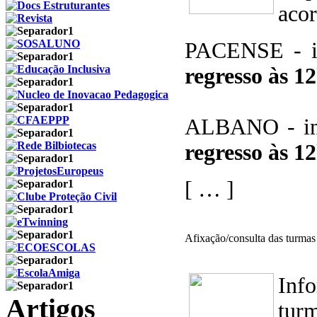
acor
PACENSE - i
regresso às 1
ALBANO - in
regresso às 1
[ … ]
Afixação/consulta das turmas
Inf
Artigos
turm