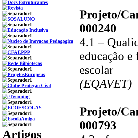
Projeto/C
000240
4.1 – Qualid
educação e 
escolar
(EQAVET)
Projeto/C
000793
Artigos