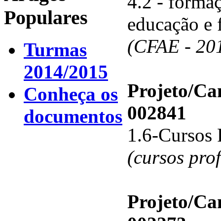
4.2 - forma
Populares
educação e 
(CFAE - 20
Turmas
2014/2015
Projeto/C
Conheça os
002841
documentos
1.6-Cursos 
(cursos pro
Projeto/C