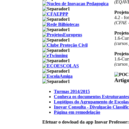
(EQAV
Projet
4.2 - f
(CFAE -
Projet
1.6-Curs
(cursos
Projet
1.6-Curs
(cursos
Artig
Turmas 2014/2015
Conheça os documentos Estruturantes
Logótipos do Agrupamento de Escolas 
Inovar Consulta - Divulgação Classifi
Página em remodelação
Efetuar o dowload da app Inovar Professor: