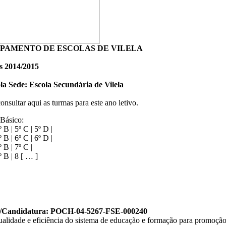
PAMENTO DE ESCOLAS DE VILELA
 2014/2015
la Sede: Escola Secundária de Vilela
onsultar aqui as turmas para este ano letivo.
Básico:
º B | 5º C | 5º D |
º B | 6º C | 6º D |
º B | 7º C |
º B | 8 [ … ]
o/Candidatura: POCH-04-5267-FSE-000240
ualidade e eficiência do sistema de educação e formação para promoção