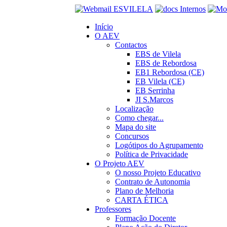
Início
O AEV
Contactos
EBS de Vilela
EBS de Rebordosa
EB1 Rebordosa (CE)
EB Vilela (CE)
EB Serrinha
JI S.Marcos
Localização
Como chegar...
Mapa do site
Concursos
Logótipos do Agrupamento
Política de Privacidade
O Projeto AEV
O nosso Projeto Educativo
Contrato de Autonomia
Plano de Melhoria
CARTA ÉTICA
Professores
Formação Docente