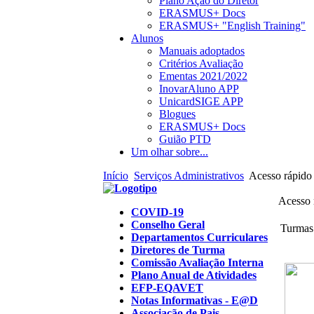
Plano Ação do Diretor
ERASMUS+ Docs
ERASMUS+ "English Training"
Alunos
Manuais adoptados
Critérios Avaliação
Ementas 2021/2022
InovarAluno APP
UnicardSIGE APP
Blogues
ERASMUS+ Docs
Guião PTD
Um olhar sobre...
Início
Serviços Administrativos
Acesso rápido
Acesso 
COVID-19
Conselho Geral
Turmas
Departamentos Curriculares
Diretores de Turma
Comissão Avaliação Interna
Plano Anual de Atividades
EFP-EQAVET
Notas Informativas - E@D
Associação de Pais