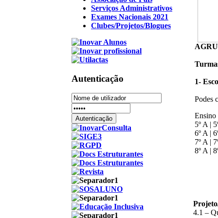
Serviços Administrativos
Exames Nacionais 2021
Clubes/Projetos/Blogues
AGRU
Turmas
Autenticação
1- Esco
Podes c
Ensino 
5º A | 5
6º A | 6
7º A | 7
8º A | 8
Projet
4.1 – Q