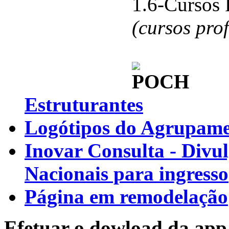
1.6-Cursos 
(cursos pro
Estruturantes
Logótipos do Agrupamen
Inovar Consulta - Divu
Nacionais para ingresso
Página em remodelação
Efetuar o dowload da app 