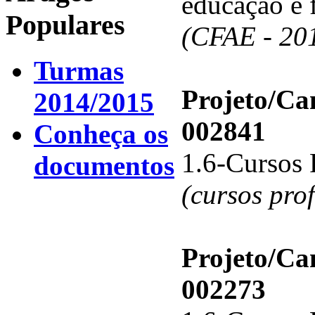
educação e 
Populares
(CFAE - 20
Turmas
Projeto/C
2014/2015
002841
Conheça os
1.6-Cursos 
documentos
(cursos pro
Projeto/C
002273