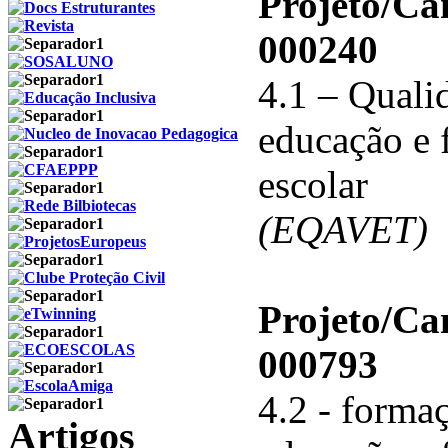
Projeto/C
000240
4.1 – Qualid
educação e 
escolar
(EQAVET)
Projeto/C
000793
4.2 - forma
Artigos