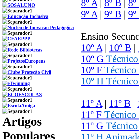
8º A
|
8º B
|
8º
9º A
|
9º B
|
9º
Ensino Secund
10º A
|
10º B
|
10º G
Técnico
10º F
Técnico 
10º H
Técnico
11º A
|
11º B
|
11º F
Técnico 
Artigos
11º G
Técnico
Populares
11º H Animado