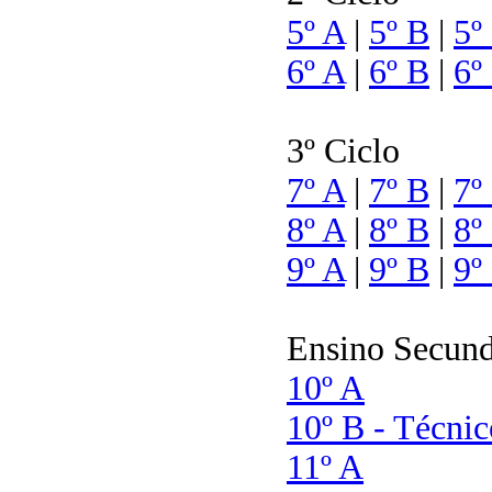
5º A
|
5º B
|
5º
6º A
|
6º B
|
6º
3º Ciclo
7º A
|
7º B
|
7º
8º A
|
8º B
|
8º
9º A
|
9º B
|
9º
Ensino Secund
10º A
10º B - Técnic
11º A