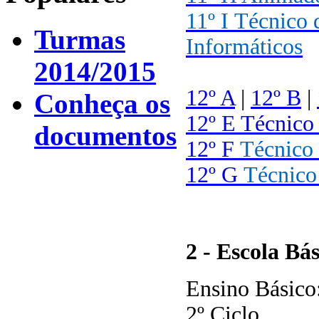
11º I
Técnico 
Turmas
Informáticos
2014/2015
12º A
|
12º B
|
Conheça os
12º E Técnico
documentos
12º F
Técnico 
12º G
Técnico
2 - Escola Bá
Ensino Básico
2º Ciclo