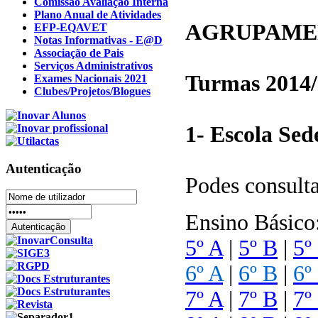
Comissão Avaliação Interna
Plano Anual de Atividades
AGRUPAMEN
EFP-EQAVET
Notas Informativas - E@D
Associação de Pais
Serviços Administrativos
Turmas 2014
Exames Nacionais 2021
Clubes/Projetos/Blogues
1- Escola Sed
Autenticação
Podes consulta
Ensino Básico
5º A
|
5º B
|
5º
6º A
|
6º B
|
6º
7º A
|
7º B
|
7º