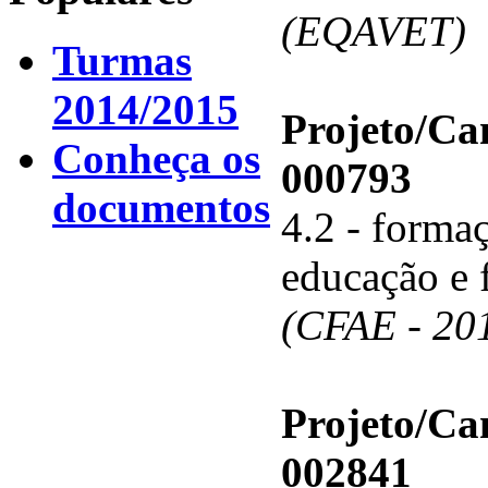
(EQAVET)
Turmas
2014/2015
Projeto/C
Conheça os
000793
documentos
4.2 - forma
educação e 
(CFAE - 20
Projeto/C
002841