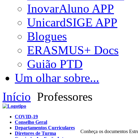
InovarAluno APP
UnicardSIGE APP
Blogues
ERASMUS+ Docs
Guião PTD
Um olhar sobre...
Início
Professores
COVID-19
Conselho Geral
Departamentos Curriculares
Conheça os documentos Estru
Diretores de Turma