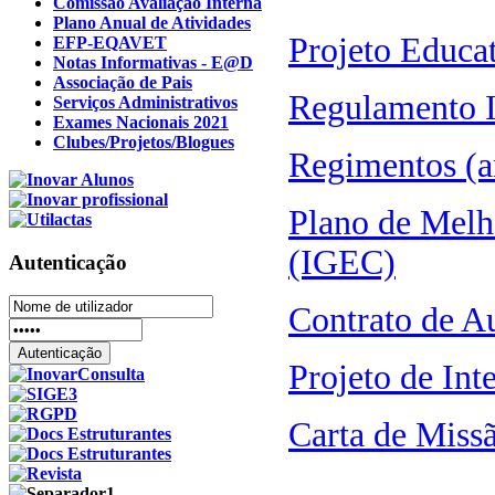
Comissão Avaliação Interna
Plano Anual de Atividades
Projeto Educa
EFP-EQAVET
Notas Informativas - E@D
Associação de Pais
Regulamento I
Serviços Administrativos
Exames Nacionais 2021
Clubes/Projetos/Blogues
Regimentos (a
Plano de Melh
(IGEC)
Autenticação
Contrato de A
Projeto de Int
Carta de Missã