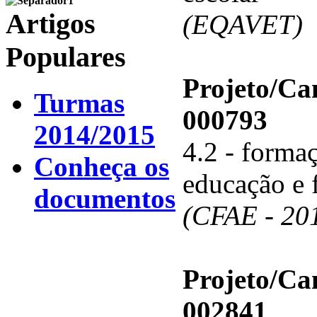
Artigos
(EQAVET)
Populares
Projeto/C
Turmas
000793
2014/2015
4.2 - forma
Conheça os
educação e 
documentos
(CFAE - 20
Projeto/C
002841